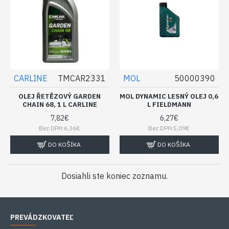
CARLINE
TMCAR2331
MOL
50000390
OLEJ ŘETĚZOVÝ GARDEN
MOL DYNAMIC LESNÝ OLEJ 0,6
CHAIN 68, 1 L CARLINE
L FIELDMANN
7,82€
6,27€
Bez DPH:6,36€
Bez DPH:5,09€
DO KOŠÍKA
DO KOŠÍKA
Dosiahli ste koniec zoznamu.
PREVÁDZKOVATEĽ