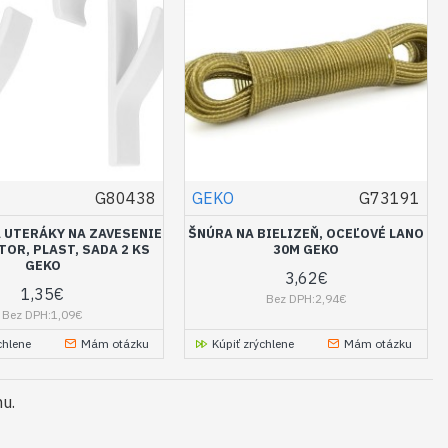
G80438
GEKO
G73191
A UTERÁKY NA ZAVESENIE
ŠNÚRA NA BIELIZEŇ, OCEĽOVÉ LANO
TOR, PLAST, SADA 2 KS
30M GEKO
GEKO
3,62€
1,35€
Bez DPH:2,94€
Bez DPH:1,09€
chlene
Mám otázku
Kúpiť zrýchlene
Mám otázku
mu.