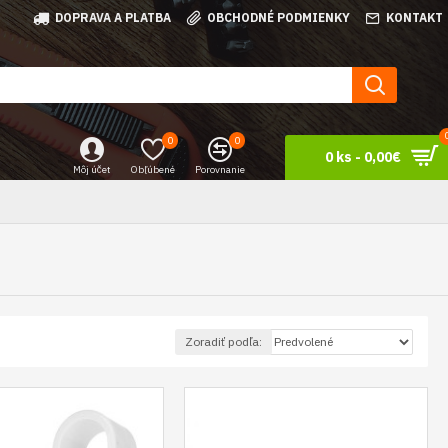
DOPRAVA A PLATBA
OBCHODNÉ PODMIENKY
KONTAKT
0
0
0 ks - 0,00€
Môj účet
Obľúbené
Porovnanie
Zoradiť podľa: