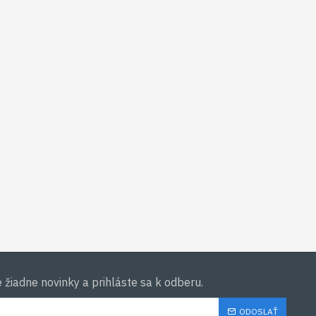
žiadne novinky a prihláste sa k odberu.
ODOSLAŤ