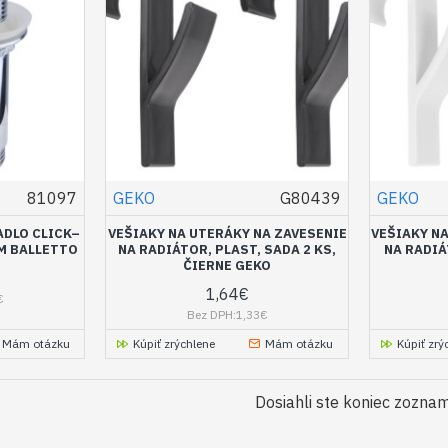
81097
GEKO
G80439
GEKO
DLO CLICK–
VEŠIAKY NA UTERÁKY NA ZAVESENIE
VEŠIAKY N
M BALLETTO
NA RADIÁTOR, PLAST, SADA 2 KS,
NA RADIÁ
ČIERNE GEKO
1,64€
€
Bez DPH:1,33€
Mám otázku
Kúpiť zrýchlene
Mám otázku
Kúpiť zrý
Dosiahli ste koniec zozna