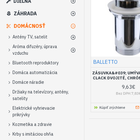
DIELŇA
ZÁHRADA
DOMÁCNOSŤ
Antény TV, satelit
Aróma difuzéry, úprava
vzduchu
BALLETTO
Bluetooth reproduktory
Domáca automatizácia
ZÁSUVKA&#039; UMÝVA
CLACK DVOJITÉ, CHRÓ
Domáce náradie
9,63€
Držiaky na televízory, antény,
Bez DPH:7,83
satelity
Kúpiť zrýchlene
Elektrické vyhrievacie
prikrývky
Kozmetika a zdravie
Krby s imitáciou ohňa