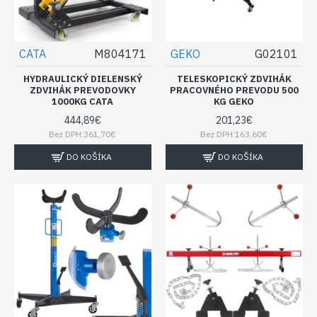
CATA
M804171
GEKO
G02101
HYDRAULICKÝ DIELENSKÝ
TELESKOPICKÝ ZDVIHÁK
ZDVIHÁK PREVODOVKY
PRACOVNÉHO PREVODU 500
1000KG CATA
KG GEKO
444,89€
201,23€
Bez DPH:361,70€
Bez DPH:163,60€
DO KOŠÍKA
DO KOŠÍKA