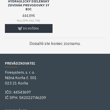
HYDRAULICKÝ DIELENSKÝ
ZDVIHÁK PREVODOVKY 3T
BJC
444,89€
Bez DPH:361,70€
DO KOŠÍKA
Dosiahli ste koniec zoznamu.
PREVÁDZKOVATEĽ
Firesystem, s. r. o.
Nižná Korňa č. 501
023 21 Korňa
IČO: 44543697
IČ DPH: SK2022746209