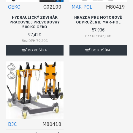
GEKO
G02100
MAR-POL
M80419
HYDRAULICKÝ ZDVIHÁK
HRAZDA PRE MOTOROVÉ
PRACOVNEJ PREVODOVKY
ODPRUŽENIE MAR-POL
500 KG GEKO
57,93€
97,42€
Bez DPH:47,10€
Bez DPH:79,20€
DO KOŠÍKA
DO KOŠÍKA
BJC
M80418