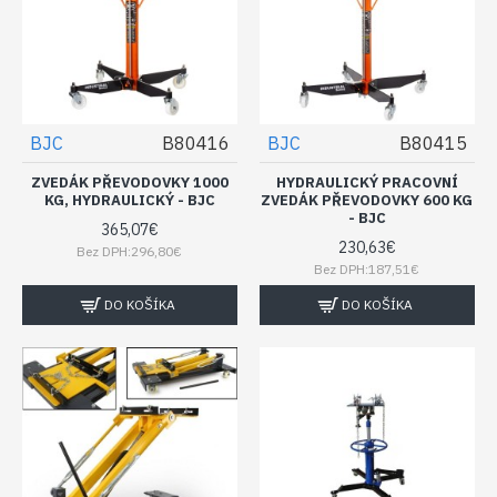
BJC
B80416
BJC
B80415
ZVEDÁK PŘEVODOVKY 1000
HYDRAULICKÝ PRACOVNÍ
KG, HYDRAULICKÝ - BJC
ZVEDÁK PŘEVODOVKY 600 KG
- BJC
365,07€
230,63€
Bez DPH:296,80€
Bez DPH:187,51€
DO KOŠÍKA
DO KOŠÍKA