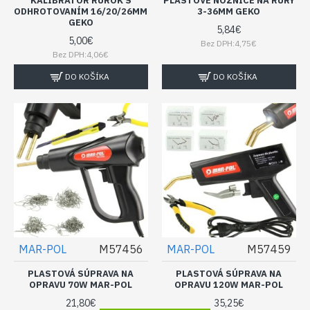
KALIBRÁTOR RÚROK S
PLASTOVÉ NOŽNICE NA RÚRY
ODHROTOVANÍM 16/20/26MM
3-36MM GEKO
GEKO
5,84€
5,00€
Bez DPH:4,75€
Bez DPH:4,06€
DO KOŠÍKA
DO KOŠÍKA
MAR-POL
M57456
MAR-POL
M57459
PLASTOVÁ SÚPRAVA NA
PLASTOVÁ SÚPRAVA NA
OPRAVU 70W MAR-POL
OPRAVU 120W MAR-POL
21,80€
35,25€