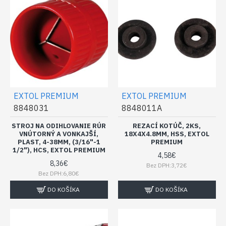
EXTOL PREMIUM
EXTOL PREMIUM
8848031
8848011A
STROJ NA ODIHLOVANIE RÚR
REZACÍ KOTÚČ, 2KS,
VNÚTORNÝ A VONKAJŠÍ,
18X4X4.8MM, HSS, EXTOL
PLAST, 4-38MM, (3/16"-1
PREMIUM
1/2"), HCS, EXTOL PREMIUM
4,58€
8,36€
Bez DPH:3,72€
Bez DPH:6,80€
DO KOŠÍKA
DO KOŠÍKA