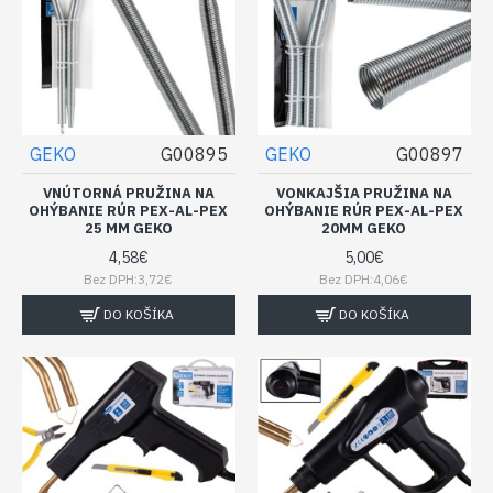
GEKO
G00895
GEKO
G00897
VNÚTORNÁ PRUŽINA NA
VONKAJŠIA PRUŽINA NA
OHÝBANIE RÚR PEX-AL-PEX
OHÝBANIE RÚR PEX-AL-PEX
25 MM GEKO
20MM GEKO
4,58€
5,00€
Bez DPH:3,72€
Bez DPH:4,06€
DO KOŠÍKA
DO KOŠÍKA