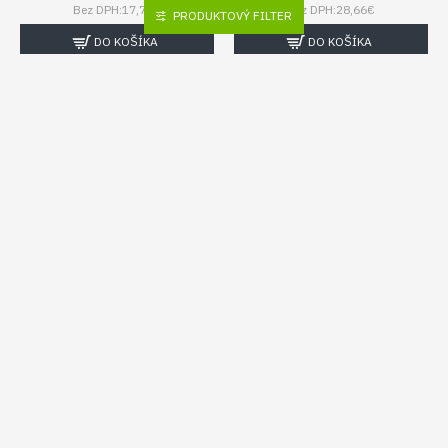
Bez DPH:17,73€
Bez DPH:28,66€
PRODUKTOVÝ FILTER
DO KOŠÍKA
DO KOŠÍKA
MAR-POL
M66555
KRAFT&DELE
KD864
PLASTOVÉ OPRAVNÉ SVORKY,
SÚPRAVA NA OPRAVU
800KS MAR-POL
PLASTOV KRAFT&DELE
7,94€
35,67€
Bez DPH:6,46€
Bez DPH:29,00€
DO KOŠÍKA
DO KOŠÍKA