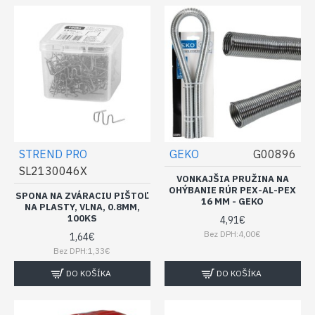
STREND PRO
GEKO
G00896
SL2130046X
VONKAJŠIA PRUŽINA NA
OHÝBANIE RÚR PEX-AL-PEX
SPONA NA ZVÁRACIU PIŠTOĽ
16 MM - GEKO
NA PLASTY, VLNA, 0.8MM,
100KS
4,91€
Bez DPH:4,00€
1,64€
Bez DPH:1,33€
DO KOŠÍKA
DO KOŠÍKA