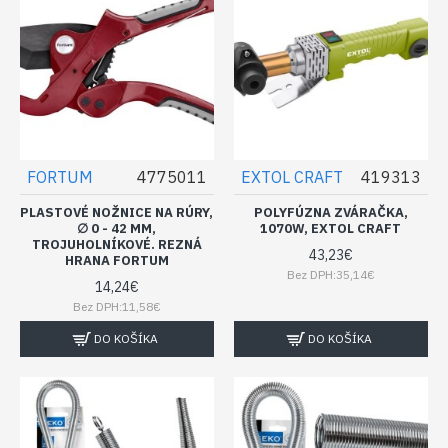
FORTUM
4775011
EXTOL CRAFT
419313
PLASTOVÉ NOŽNICE NA RÚRY,
POLYFÚZNA ZVÁRAČKA,
∅ 0 - 42 MM,
1070W, EXTOL CRAFT
TROJUHOLNÍKOVÉ. REZNÁ
43,23€
HRANA FORTUM
Bez DPH:35,14€
14,24€
Bez DPH:11,58€
DO KOŠÍKA
DO KOŠÍKA