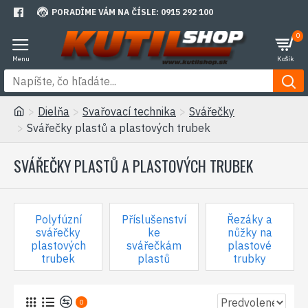
PORADÍME VÁM NA ČÍSLE: 0915 292 100
0
Dielňa
Svařovací technika
Svářečky
Svářečky plastů a plastových trubek
SVÁŘEČKY PLASTŮ A PLASTOVÝCH TRUBEK
Polyfúzní
Příslušenství
Řezáky a
svářečky
ke
nůžky na
plastových
svářečkám
plastové
trubek
plastů
trubky
0