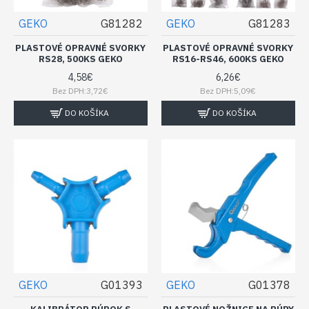
GEKO
G81282
GEKO
G81283
PLASTOVÉ OPRAVNÉ SVORKY
PLASTOVÉ OPRAVNÉ SVORKY
RS28, 500KS GEKO
RS16-RS46, 600KS GEKO
4,58€
6,26€
Bez DPH:3,72€
Bez DPH:5,09€
DO KOŠÍKA
DO KOŠÍKA
GEKO
G01393
GEKO
G01378