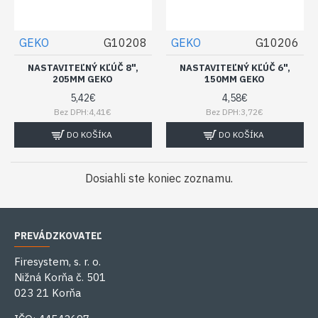
GEKO
G10208
GEKO
G10206
NASTAVITEĽNÝ KĽÚČ 8",
NASTAVITEĽNÝ KĽÚČ 6",
205MM GEKO
150MM GEKO
5,42€
4,58€
Bez DPH:4,41€
Bez DPH:3,72€
DO KOŠÍKA
DO KOŠÍKA
Dosiahli ste koniec zoznamu.
PREVÁDZKOVATEĽ
Firesystem, s. r. o.
Nižná Korňa č. 501
023 21 Korňa