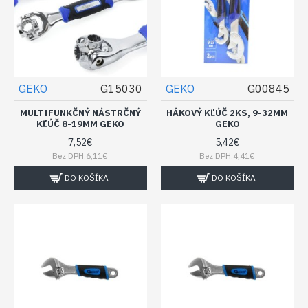
GEKO
G15030
GEKO
G00845
MULTIFUNKČNÝ NÁSTRČNÝ
HÁKOVÝ KĽÚČ 2KS, 9-32MM
KĽÚČ 8-19MM GEKO
GEKO
7,52€
5,42€
Bez DPH:6,11€
Bez DPH:4,41€
DO KOŠÍKA
DO KOŠÍKA