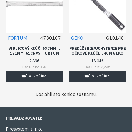
FORTUM
4730107
GEKO
G10148
VIDLICOVÝ KĽÚČ, 6X7MM, L
PREDĹŽENIE/UCHYTENIE PRE
121MM, 61CRV5, FORTUM
OČKOVÉ KĽÚČE 34CM GEKO
2,89€
15,04€
Bez DPH:2,35€
Bez DPH:12,23€
DO KOŠÍKA
DO KOŠÍKA
Dosiahli ste koniec zoznamu.
PREVÁDZKOVATEĽ
Firesystem, s. r. o.