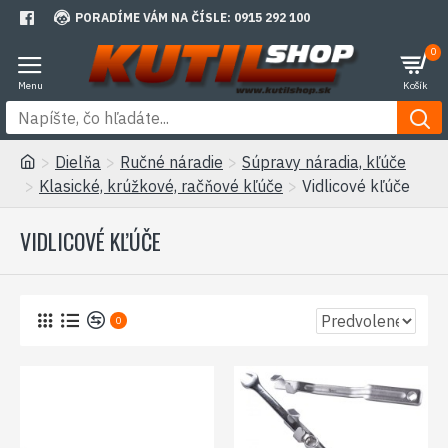
PORADÍME VÁM NA ČÍSLE: 0915 292 100
0
Dielňa
Ručné náradie
Súpravy náradia, kľúče
Klasické, krúžkové, račňové kľúče
Vidlicové kľúče
VIDLICOVÉ KĽÚČE
0