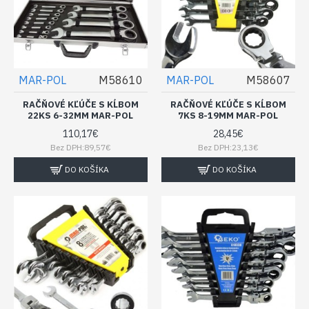
MAR-POL
M58610
MAR-POL
M58607
RAČŇOVÉ KĽÚČE S KĹBOM
RAČŇOVÉ KĽÚČE S KĹBOM
22KS 6-32MM MAR-POL
7KS 8-19MM MAR-POL
110,17€
28,45€
Bez DPH:89,57€
Bez DPH:23,13€
DO KOŠÍKA
DO KOŠÍKA