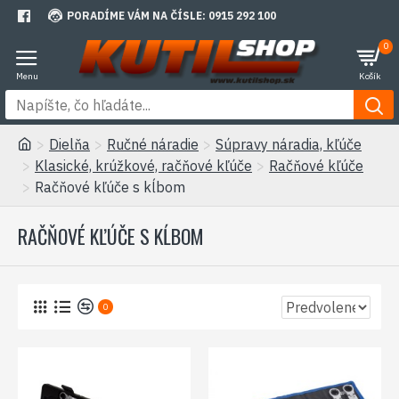
PORADÍME VÁM NA ČÍSLE: 0915 292 100
0
Dielňa
Ručné náradie
Súpravy náradia, kľúče
Klasické, krúžkové, račňové kľúče
Račňové kľúče
Račňové kľúče s kĺbom
RAČŇOVÉ KĽÚČE S KĹBOM
0