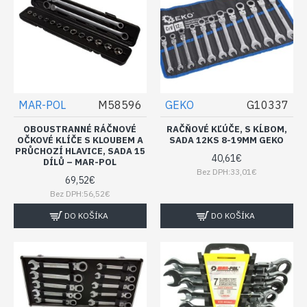
MAR-POL
M58596
GEKO
G10337
OBOUSTRANNÉ RÁČNOVÉ
RAČŇOVÉ KĽÚČE, S KĹBOM,
OČKOVÉ KLÍČE S KLOUBEM A
SADA 12KS 8-19MM GEKO
PRŮCHOZÍ HLAVICE, SADA 15
40,61€
DÍLŮ – MAR-POL
Bez DPH:33,01€
69,52€
Bez DPH:56,52€
DO KOŠÍKA
DO KOŠÍKA