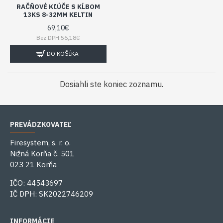
RAČŇOVÉ KĽÚČE S KĹBOM
13KS 8-32MM KELTIN
69,10€
Bez DPH:56,18€
DO KOŠÍKA
Dosiahli ste koniec zoznamu.
PREVÁDZKOVATEĽ
Firesystem, s. r. o.
Nižná Korňa č. 501
023 21 Korňa
IČO: 44543697
IČ DPH: SK2022746209
INFORMÁCIE