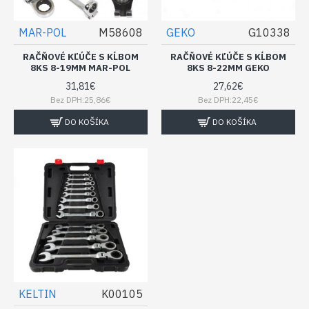
MAR-POL
M58608
GEKO
G10338
RAČŇOVÉ KĽÚČE S KĹBOM
RAČŇOVÉ KĽÚČE S KĹBOM
8KS 8-19MM MAR-POL
8KS 8-22MM GEKO
31,81€
27,62€
Bez DPH:25,86€
Bez DPH:22,45€
DO KOŠÍKA
DO KOŠÍKA
KELTIN
K00105