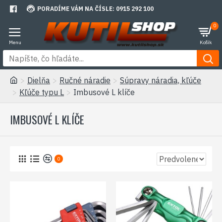
PORADÍME VÁM NA ČÍSLE: 0915 292 100
0
Dielňa
Ručné náradie
Súpravy náradia, kľúče
Kľúče typu L
Imbusové L klíče
IMBUSOVÉ L KLÍČE
0