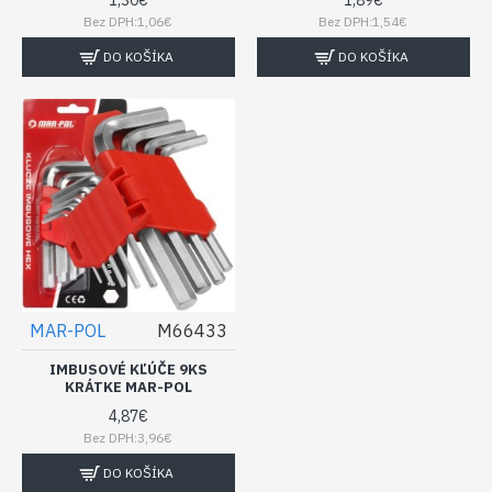
Bez DPH:1,06€
Bez DPH:1,54€
DO KOŠÍKA
DO KOŠÍKA
MAR-POL
M66433
IMBUSOVÉ KĽÚČE 9KS
KRÁTKE MAR-POL
4,87€
Bez DPH:3,96€
DO KOŠÍKA