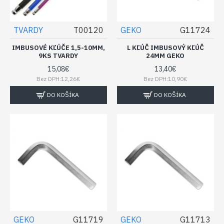
TVARDY
T00120
GEKO
G11724
IMBUSOVÉ KĽÚČE 1,5-10MM,
L KĽÚČ IMBUSOVÝ KĽÚČ
9KS TVARDY
24MM GEKO
15,08€
13,40€
Bez DPH:12,26€
Bez DPH:10,90€
DO KOŠÍKA
DO KOŠÍKA
GEKO
G11719
GEKO
G11713