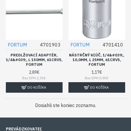
FORTUM
4701903
FORTUM
4701410
PREDLŽOVACÍ ADAPTÉR,
NÁSTRČNÝ KĽÚČ, 1/4&#039;,
1/4&#039;, L 150MM, 61CRV5,
10,0MM, L 25MM, 61CRV5,
FORTUM
FORTUM
2,89€
1,17€
Bez DPH:2,35€
Bez DPH:0,95€
DO KOŠÍKA
DO KOŠÍKA
Dosiahli ste koniec zoznamu.
PREVÁDZKOVATEĽ