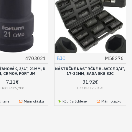
4703021
BJC
M58276
AHOVÁK, 3/4", 21MM, D
NÁSTRČNÉ NÁSTRČNÉ HLAVICE 3/4",
, CRMOV, FORTUM
17-32MM, SADA 8KS BJC
7,11€
31,92€
Bez DPH:5,78€
Bez DPH:25,95€
chlene
Mám otázku
Kúpiť zrýchlene
Mám otázku