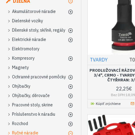
DIELŇA
Akumulátorové náradie
Dielenské vozíky
Dílenské stoly, skříně, regály
Elektrické náradie
Elektromotory
Kompresory
TVARDY
T
Magnety
PRODLUŽOVACÍ RÁZOV
3/4", CRMO - TVARDY
Ochranné pracovné pomôcky
ČTYŘHRAN: 3/
Ohýbačky
22,25€
Bez DPH:18,0
Ohýbačky, děrovače
Kúpiť zrýchlene
Pracovné stoly, skrine
Príslušenstvo k náradiu
Rozchod
Ručné náradie