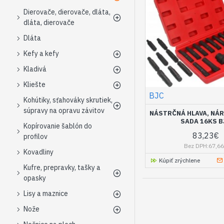
Dierovače, dierovače, dláta,
dláta, dierovače
Dláta
Kefy a kefy
Kladivá
Kliešte
BJC
Kohútiky, sťahováky skrutiek,
súpravy na opravu závitov
NÁSTRČNÁ HLAVA, NÁR
SADA 16KS B
Kopírovanie šablón do
83,23€
profilov
Bez DPH:67,6
Kovadliny
Kúpiť zrýchlene
Kufre, prepravky, tašky a
opasky
Lisy a maznice
Nože