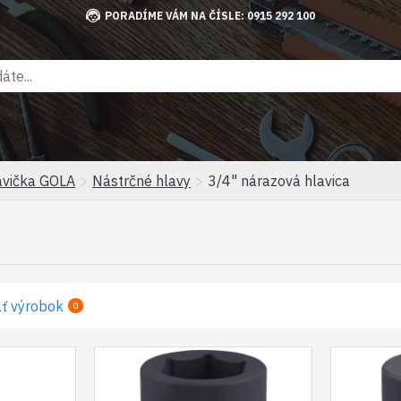
PORADÍME VÁM NA ČÍSLE: 0915 292 100
avička GOLA
Nástrčné hlavy
3/4" nárazová hlavica
ť výrobok
0