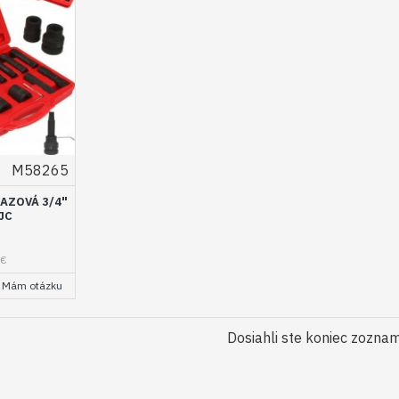
M58265
AZOVÁ 3/4"
JC
6€
Mám otázku
Dosiahli ste koniec zozna