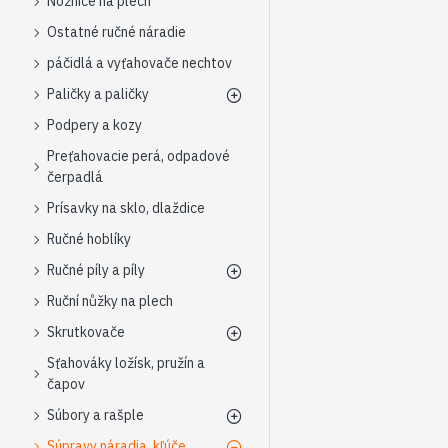
Nožnice na plech
Ostatné ručné náradie
páčidlá a vyťahovače nechtov
Paličky a paličky
Podpery a kozy
Preťahovacie perá, odpadové
čerpadlá
Prísavky na sklo, dlaždice
Ručné hoblíky
Ručné píly a píly
Ruční nůžky na plech
Skrutkovače
Sťahováky ložísk, pružín a
čapov
Súbory a rašple
Súpravy náradia, kľúče