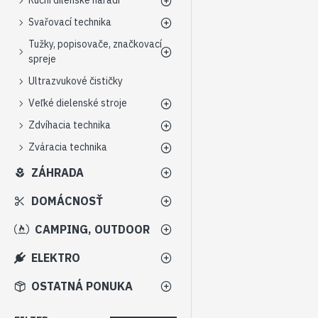
Ruční dílenské nářadí
Svařovací technika
Tužky, popisovače, značkovací
spreje
Ultrazvukové čističky
Veľké dielenské stroje
Zdvíhacia technika
Zváracia technika
ZÁHRADA
DOMÁCNOSŤ
CAMPING, OUTDOOR
ELEKTRO
OSTATNÁ PONUKA