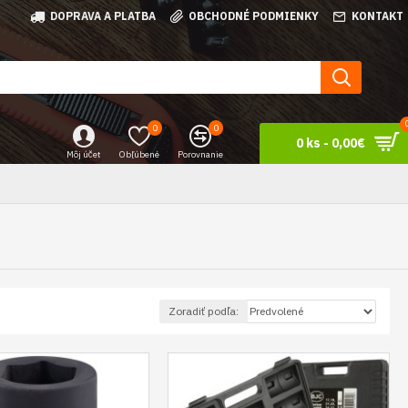
DOPRAVA A PLATBA
OBCHODNÉ PODMIENKY
KONTAKT
0
0
0 ks - 0,00€
Môj účet
Obľúbené
Porovnanie
Zoradiť podľa: