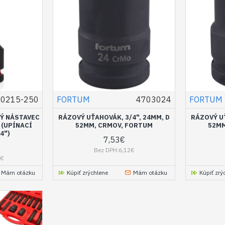
00215-250
FORTUM
4703024
FORTUM
Ý NÁSTAVEC
RÁZOVÝ UŤAHOVÁK, 3/4", 24MM, D
RÁZOVÝ UŤ
 (UPÍNACÍ
52MM, CRMOV, FORTUM
52MM
4")
7,53€
Bez DPH:6,12€
9€
Mám otázku
Kúpiť zrýchlene
Mám otázku
Kúpiť zrý