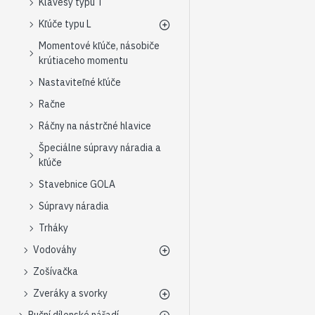
Klávesy typu T
Kľúče typu L
Momentové kľúče, násobiče
krútiaceho momentu
Nastaviteľné kľúče
Račne
Ráčny na nástrčné hlavice
Špeciálne súpravy náradia a
kľúče
Stavebnice GOLA
Súpravy náradia
Trháky
Vodováhy
Zošívačka
Zveráky a svorky