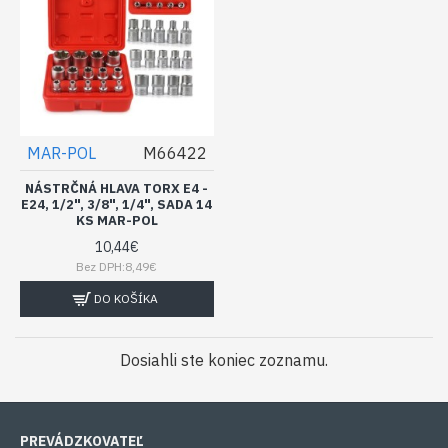
MAR-POL
M66422
NÁSTRČNÁ HLAVA TORX E4 -
E24, 1/2", 3/8", 1/4", SADA 14
KS MAR-POL
10,44€
Bez DPH:8,49€
DO KOŠÍKA
Dosiahli ste koniec zoznamu.
PREVÁDZKOVATEĽ