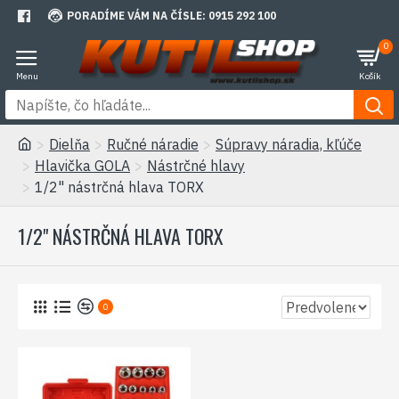
PORADÍME VÁM NA ČÍSLE: 0915 292 100
0
Dielňa
Ručné náradie
Súpravy náradia, kľúče
Hlavička GOLA
Nástrčné hlavy
1/2" nástrčná hlava TORX
1/2" NÁSTRČNÁ HLAVA TORX
0