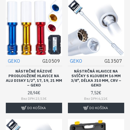
GEKO
G10509
GEKO
G13507
NÁSTRČNÉ RÁZOVÉ
NÁSTRČNÁ HLAVICE NA
PRODLOUŽENÉ HLAVICE NA
SVÍČKY S KLOUBEM 16 MM
ALU DISKY 1/2", 17, 19, 21 MM
3/8", DÉLKA 310 MM, CRV –
– GEKO
GEKO
28,94€
7,52€
Bez DPH:23,53€
Bez DPH:6,11€
DO KOŠÍKA
DO KOŠÍKA