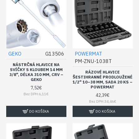
GEKO
G13506
POWERMAT
PM-ZNU-1038T
NÁSTRČNÁ HLAVICE NA
SVÍČKY S KLOUBEM 14 MM
RÁZOVÉ HLAVICE
3/8", DÉLKA 310 MM, CRV –
ŠESTIHRANNÉ PRODLOUŽENÉ
GEKO
1/2" 10–38 MM, SADA 20 KS –
POWERMAT
7,52€
Bez DPH:6,11€
42,39€
Bez DPH:34,46€
DO KOŠÍKA
DO KOŠÍKA