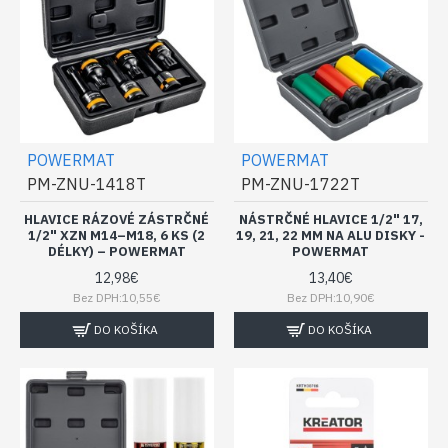
POWERMAT
POWERMAT
PM-ZNU-1418T
PM-ZNU-1722T
HLAVICE RÁZOVÉ ZÁSTRČNÉ
NÁSTRČNÉ HLAVICE 1/2" 17,
1/2" XZN M14–M18, 6 KS (2
19, 21, 22 MM NA ALU DISKY -
DÉLKY) – POWERMAT
POWERMAT
12,98€
13,40€
Bez DPH:10,55€
Bez DPH:10,90€
DO KOŠÍKA
DO KOŠÍKA