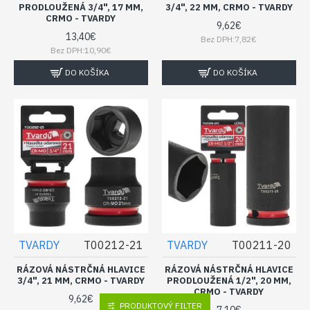
PRODLOUŽENÁ 3/4", 17 MM,
3/4", 22 MM, CRMO - TVARDY
CRMO - TVARDY
9,62€
13,40€
Bez DPH:7,82€
Bez DPH:10,90€
DO KOŠÍKA
DO KOŠÍKA
TVARDY
T00212-21
TVARDY
T00211-20
RÁZOVÁ NÁSTRČNÁ HLAVICE
RÁZOVÁ NÁSTRČNÁ HLAVICE
3/4", 21 MM, CRMO - TVARDY
PRODLOUŽENÁ 1/2", 20 MM,
CRMO - TVARDY
9,62€
PRODUKTOVÝ FILTER
7,10€