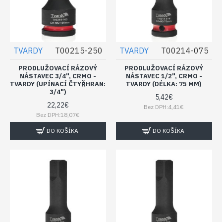
TVARDY
T00215-250
TVARDY
T00214-075
PRODLUŽOVACÍ RÁZOVÝ
PRODLUŽOVACÍ RÁZOVÝ
NÁSTAVEC 3/4", CRMO -
NÁSTAVEC 1/2", CRMO -
TVARDY (UPÍNACÍ ČTYŘHRAN:
TVARDY (DÉLKA: 75 MM)
3/4")
5,42€
22,22€
Bez DPH:4,41€
Bez DPH:18,07€
DO KOŠÍKA
DO KOŠÍKA