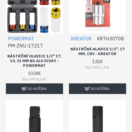
POWERMAT
KREATOR
KRTH30708
PM-ZNU-1721T
NÁSTRČNÁ HLAVICE 1/2", 17
MM, CRV - KREATOR
NÁSTRČNÉ HLAVICE 1/2" 17,
19, 21 MM NA ALU DISKY -
1,81€
POWERMAT
Bez DPH:1,47€
10,04€
Bez DPH:8,16€
DO KOŠÍKA
DO KOŠÍKA