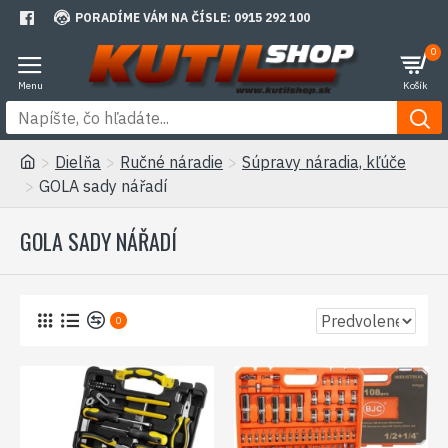
PORADÍME VÁM NA ČÍSLE: 0915 292 100
0
Dielňa
Ručné náradie
Súpravy náradia, kľúče
GOLA sady nářadí
GOLA SADY NÁŘADÍ
0