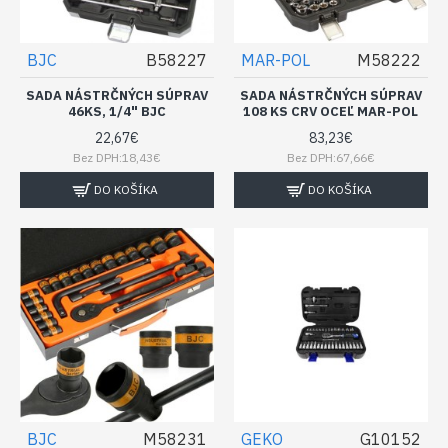
BJC
B58227
MAR-POL
M58222
SADA NÁSTRČNÝCH SÚPRAV
SADA NÁSTRČNÝCH SÚPRAV
46KS, 1/4" BJC
108 KS CRV OCEĽ MAR-POL
22,67€
83,23€
Bez DPH:18,43€
Bez DPH:67,66€
DO KOŠÍKA
DO KOŠÍKA
BJC
M58231
GEKO
G10152