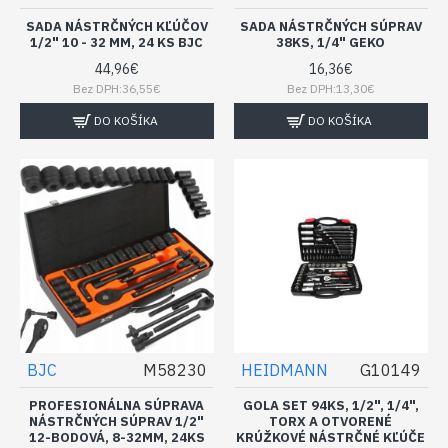
SADA NÁSTRČNÝCH KĽÚČOV
SADA NÁSTRČNÝCH SÚPRAV
1/2" 10 - 32 MM, 24 KS BJC
38KS, 1/4" GEKO
44,96€
16,36€
Bez DPH:36,55€
Bez DPH:13,30€
DO KOŠÍKA
DO KOŠÍKA
BJC
M58230
HEIDMANN
G10149
PROFESIONÁLNA SÚPRAVA
GOLA SET 94KS, 1/2", 1/4",
NÁSTRČNÝCH SÚPRAV 1/2"
TORX A OTVORENÉ
12-BODOVÁ, 8-32MM, 24KS
KRÚŽKOVÉ NÁSTRČNÉ KĽÚČE