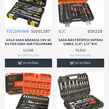
FIELDMANN
50001387
BJC
B58228
GOLA SADA NÁRADIA CRV 65
SADA NÁSTRČNÝCH SÚPRAV
KS FDG 5003-65R FIELDMANN
108KS, 1/4", 1/2" BJC
63,04€
74,81€
Bez DPH:51,25€
Bez DPH:60,83€
DO KOŠÍKA
DO KOŠÍKA