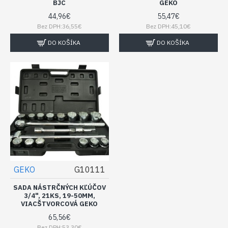
BJC
GEKO
44,96€
55,47€
Bez DPH:36,55€
Bez DPH:45,10€
DO KOŠÍKA
DO KOŠÍKA
GEKO
G10111
SADA NÁSTRČNÝCH KĽÚČOV
3/4", 21KS, 19-50MM,
VIACŠTVORCOVÁ GEKO
65,56€
Bez DPH:53,30€