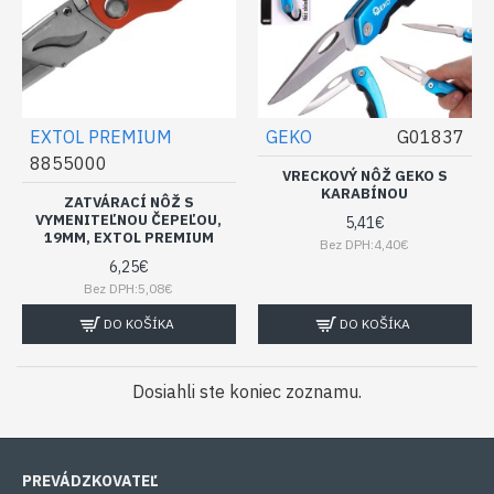
EXTOL PREMIUM
GEKO
G01837
8855000
VRECKOVÝ NÔŽ GEKO S
KARABÍNOU
ZATVÁRACÍ NÔŽ S
VYMENITEĽNOU ČEPEĽOU,
5,41€
19MM, EXTOL PREMIUM
Bez DPH:4,40€
6,25€
Bez DPH:5,08€
DO KOŠÍKA
DO KOŠÍKA
Dosiahli ste koniec zoznamu.
PREVÁDZKOVATEĽ