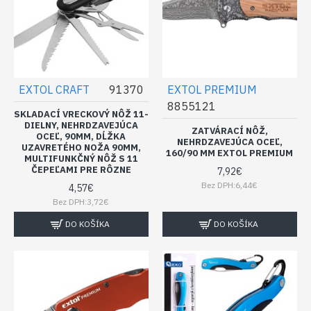
EXTOL CRAFT
91370
EXTOL PREMIUM
8855121
SKLADACÍ VRECKOVÝ NÔŽ 11-
DIELNY, NEHRDZAVEJÚCA
ZATVÁRACÍ NÔŽ,
OCEĽ, 90MM, DĹŽKA
NEHRDZAVEJÚCA OCEĽ,
UZAVRETÉHO NOŽA 90MM,
160/90 MM EXTOL PREMIUM
MULTIFUNKČNÝ NÔŽ S 11
ČEPEĽAMI PRE RÔZNE
7,92€
Bez DPH:6,44€
4,57€
Bez DPH:3,72€
DO KOŠÍKA
DO KOŠÍKA