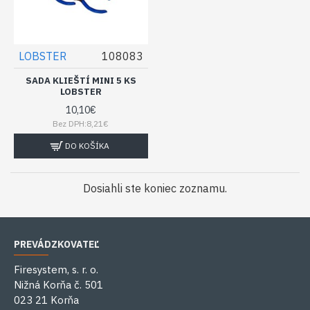
LOBSTER
108083
SADA KLIEŠTÍ MINI 5 KS
LOBSTER
10,10€
Bez DPH:8,21€
DO KOŠÍKA
Dosiahli ste koniec zoznamu.
PREVÁDZKOVATEĽ
Firesystem, s. r. o.
Nižná Korňa č. 501
023 21 Korňa