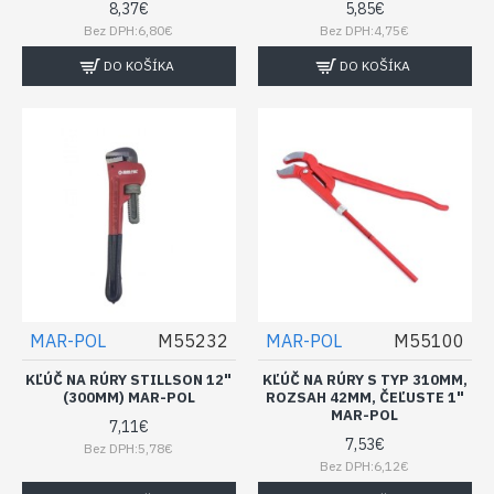
8,37€
5,85€
Bez DPH:6,80€
Bez DPH:4,75€
DO KOŠÍKA
DO KOŠÍKA
MAR-POL
M55232
MAR-POL
M55100
KĽÚČ NA RÚRY STILLSON 12"
KĽÚČ NA RÚRY S TYP 310MM,
(300MM) MAR-POL
ROZSAH 42MM, ČEĽUSTE 1"
MAR-POL
7,11€
7,53€
Bez DPH:5,78€
Bez DPH:6,12€