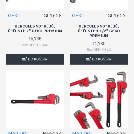
GEKO
G01628
GEKO
G01627
HERCULES 90° KĽÚČ,
HERCULES 90° KĽÚČ,
ČEĽUSTE 2" GEKO PREMIUM
ČEĽUSTE 1 1/2" GEKO
PREMIUM
16,78€
11,73€
Bez DPH:13,64€
Bez DPH:9,54€
DO KOŠÍKA
DO KOŠÍKA
MAR-POL
M55234
MAR-POL
M55235