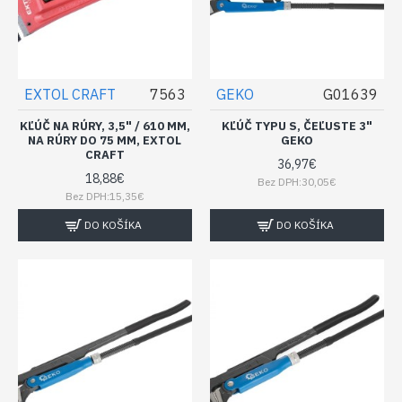
EXTOL CRAFT
7563
GEKO
G01639
KĽÚČ NA RÚRY, 3,5" / 610 MM,
KĽÚČ TYPU S, ČEĽUSTE 3"
NA RÚRY DO 75 MM, EXTOL
GEKO
CRAFT
36,97€
18,88€
Bez DPH:30,05€
Bez DPH:15,35€
DO KOŠÍKA
DO KOŠÍKA