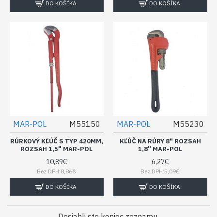
DO KOŠÍKA
DO KOŠÍKA
MAR-POL
M55150
MAR-POL
M55230
RÚRKOVÝ KĽÚČ S TYP 420MM,
KĽÚČ NA RÚRY 8" ROZSAH
ROZSAH 1,5" MAR-POL
1,8" MAR-POL
10,89€
6,27€
Bez DPH:8,86€
Bez DPH:5,09€
DO KOŠÍKA
DO KOŠÍKA
Dosiahli ste koniec zoznamu.