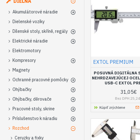
DIELŇA
Akumulátorové náradie
Dielenské vozíky
Dílenské stoly, skříně, regály
Elektrické náradie
Elektromotory
Kompresory
EXTOL PREMIUM
Magnety
POSUVNÁ DIGITÁLNA 
NEHRDZAVEJÚCEJ OCELE
Ochranné pracovné pomôcky
USB-C EXTOL P
Ohýbačky
31,05€
Bez DPH:25,2
Ohýbačky, děrovače
Kúpiť zrýchlene
Pracovné stoly, skrine
Príslušenstvo k náradiu
Rozchod
Ceruzky a fixky