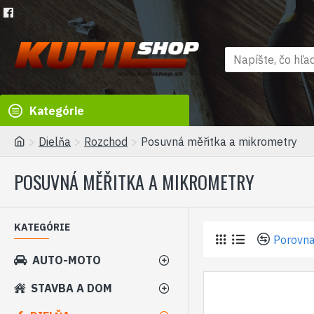
Kategórie
Dielňa
Rozchod
Posuvná měřitka a mikrometry
POSUVNÁ MĚŘITKA A MIKROMETRY
KATEGÓRIE
Porovna
AUTO-MOTO
STAVBA A DOM