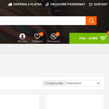
DOPRAVA A PLATBA
OBCHODNÉ PODMIENKY
KONTAKT
0
0
0 ks - 0,00€
Môj účet
Obľúbené
Porovnanie
Zoradiť podľa: