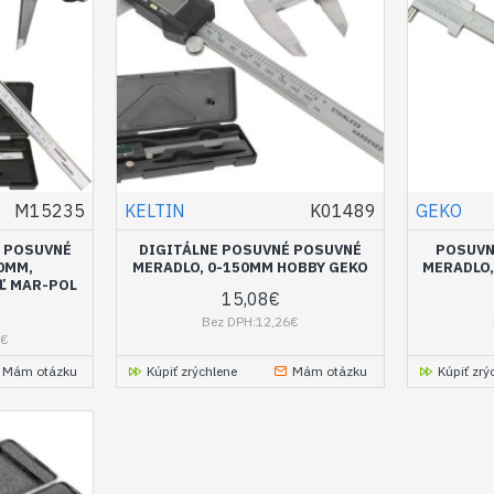
M15235
KELTIN
K01489
GEKO
É POSUVNÉ
DIGITÁLNE POSUVNÉ POSUVNÉ
POSUVN
0MM,
MERADLO, 0-150MM HOBBY GEKO
MERADLO,
Ľ MAR-POL
15,08€
Bez DPH:12,26€
2€
Mám otázku
Kúpiť zrýchlene
Mám otázku
Kúpiť zrý