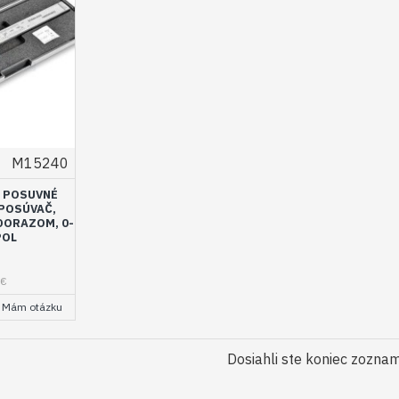
M15240
E POSUVNÉ
POSÚVAČ,
DORAZOM, 0-
POL
2€
Mám otázku
Dosiahli ste koniec zozna