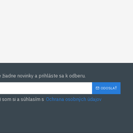
žiadne novinky a prihláste sa k odberu.
ODOSLAŤ
) som si a súhlasím s
Ochrana osobných údajov