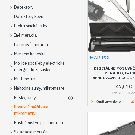
Detektory
Detektory kovů
Elektronické váhy
Iné meradlá
Laserové meradlá
Meracie kolieska
MAR-POL
Měřiče spotřeby elektrické
DIGITÁLNE POSUVN
energie do zásuvky
MERADLO, 0-30
NEHRDZAVEJÚCA OCE
Multimetre
47,01€
Náhodné sumy, mikrometre
Bez DPH:38,2
Pásky, pásy
Kúpiť zrýchlene
Posuvná měřitka a
mikrometry
Príslušenstvo pre meradlá
Skladacie merače