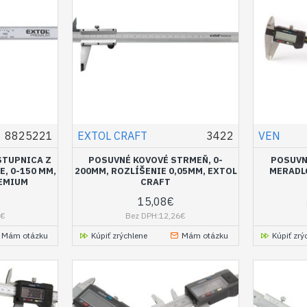
8825221
EXTOL CRAFT
3422
VEN
STUPNICA Z
POSUVNÉ KOVOVÉ STRMEŇ, 0-
POSUVN
, 0-150 MM,
200MM, ROZLÍŠENIE 0,05MM, EXTOL
MERADLO
REMIUM
CRAFT
15,08€
4€
Bez DPH:12,26€
Mám otázku
Kúpiť zrýchlene
Mám otázku
Kúpiť zrý