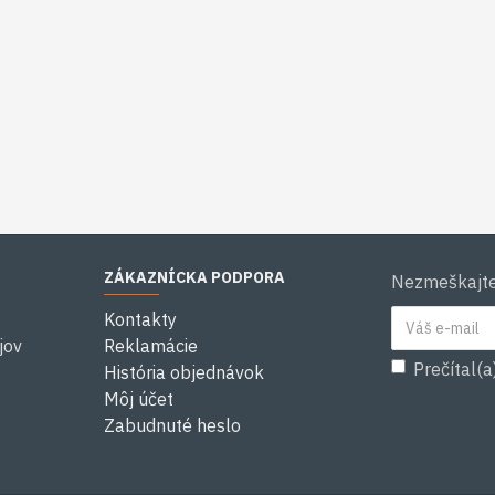
ZÁKAZNÍCKA PODPORA
Nezmeškajte 
Kontakty
jov
Reklamácie
Prečítal(a
História objednávok
Môj účet
Zabudnuté heslo