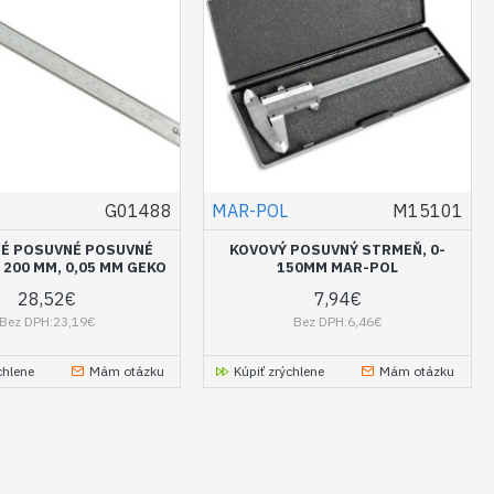
G01488
MAR-POL
M15101
É POSUVNÉ POSUVNÉ
KOVOVÝ POSUVNÝ STRMEŇ, 0-
 200 MM, 0,05 MM GEKO
150MM MAR-POL
28,52€
7,94€
Bez DPH:23,19€
Bez DPH:6,46€
chlene
Mám otázku
Kúpiť zrýchlene
Mám otázku