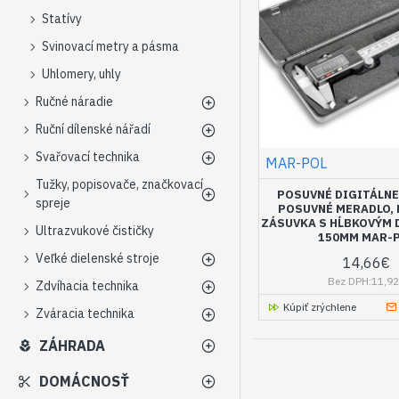
Statívy
Svinovací metry a pásma
Uhlomery, uhly
Ručné náradie
Ruční dílenské nářadí
Svařovací technika
MAR-POL
Tužky, popisovače, značkovací
POSUVNÉ DIGITÁLN
spreje
POSUVNÉ MERADLO, 
ZÁSUVKA S HĹBKOVÝM 
Ultrazvukové čističky
150MM MAR-
Veľké dielenské stroje
14,66€
Bez DPH:11,9
Zdvíhacia technika
Kúpiť zrýchlene
Zváracia technika
ZÁHRADA
DOMÁCNOSŤ