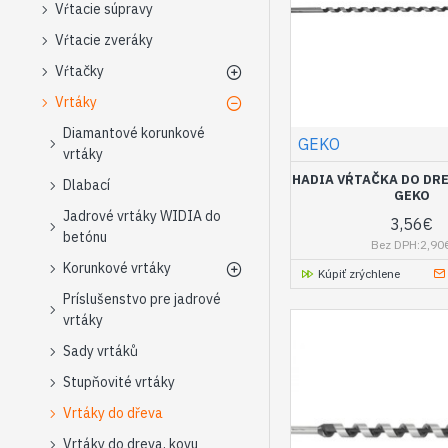
Vŕtacie súpravy
Vŕtacie zveráky
Vŕtačky
Vrtáky
Diamantové korunkové
GEKO
vrtáky
HADIA VŔTAČKA DO DR
Dlabací
GEKO
Jadrové vrtáky WIDIA do
3,56€
betónu
Bez DPH:2,90
Korunkové vrtáky
Kúpiť zrýchlene
Príslušenstvo pre jadrové
vrtáky
Sady vrtáků
Stupňovité vrtáky
Vrtáky do dřeva
Vrtáky do dreva, kovu