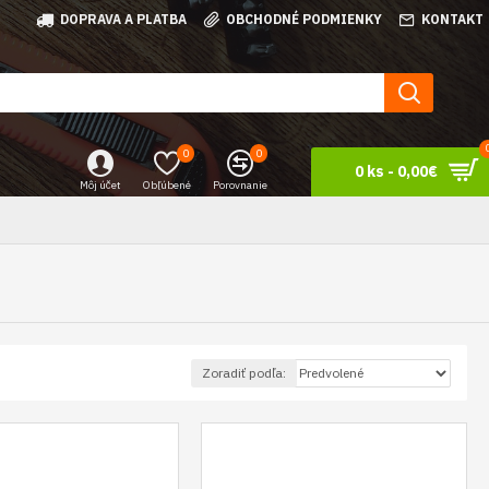
DOPRAVA A PLATBA
OBCHODNÉ PODMIENKY
KONTAKT
0
0
0 ks - 0,00€
Môj účet
Obľúbené
Porovnanie
Zoradiť podľa: