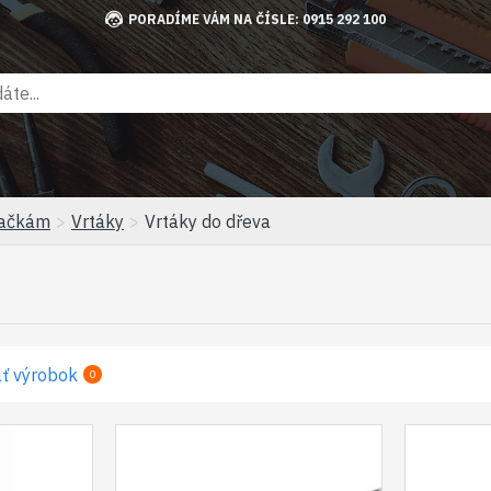
PORADÍME VÁM NA ČÍSLE: 0915 292 100
tačkám
Vrtáky
Vrtáky do dřeva
ť výrobok
0