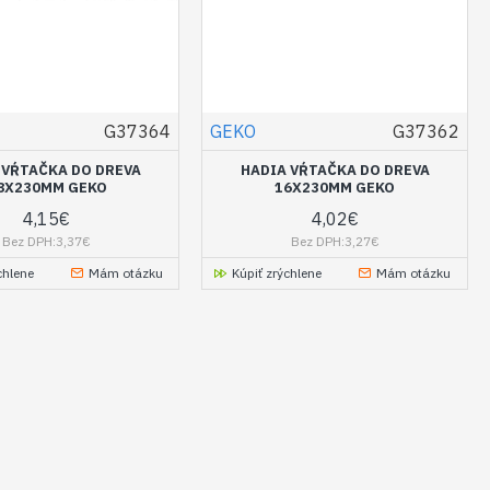
G37364
GEKO
G37362
 VŔTAČKA DO DREVA
HADIA VŔTAČKA DO DREVA
8X230MM GEKO
16X230MM GEKO
4,15€
4,02€
Bez DPH:3,37€
Bez DPH:3,27€
chlene
Mám otázku
Kúpiť zrýchlene
Mám otázku