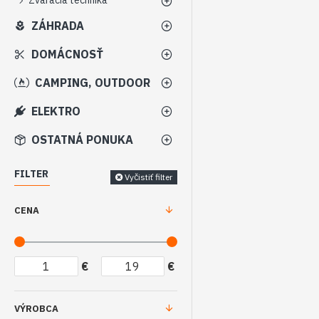
Zváracia technika
ZÁHRADA
DOMÁCNOSŤ
CAMPING, OUTDOOR
ELEKTRO
OSTATNÁ PONUKA
FILTER
Vyčistiť filter
CENA
€
€
VÝROBCA