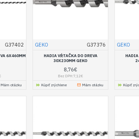
G37402
GEKO
G37376
GEKO
EVA 6X460MM
HADIA VŔTAČKA DO DREVA
HADIA
30X230MM GEKO
2
8,76€
€
Bez DPH:7,12€
Mám otázku
Kúpiť zrýchlene
Mám otázku
Kúpiť zrý