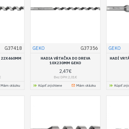
G37418
GEKO
G37356
GEKO
A 22X460MM
HADIA VŔTAČKA DO DREVA
HADÍ VRT
10X230MM GEKO
2,47€
€
Bez DPH:2,01€
Mám otázku
Kúpiť zrýchlene
Mám otázku
Kúpiť zrý