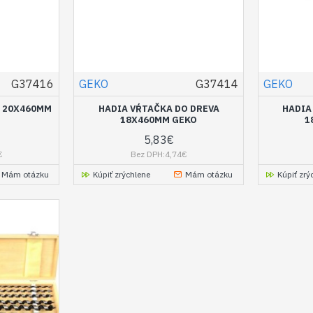
G37416
GEKO
G37414
GEKO
A 20X460MM
HADIA VŔTAČKA DO DREVA
HADIA
18X460MM GEKO
1
5,83€
€
Bez DPH:4,74€
Mám otázku
Kúpiť zrýchlene
Mám otázku
Kúpiť zrý