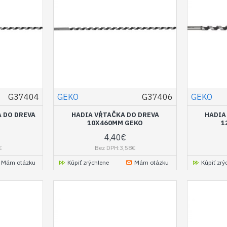
G37404
GEKO
G37406
GEKO
 DO DREVA
HADIA VŔTAČKA DO DREVA
HADIA
10X460MM GEKO
1
4,40€
€
Bez DPH:3,58€
Mám otázku
Kúpiť zrýchlene
Mám otázku
Kúpiť zrý