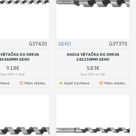
G37420
GEKO
G37370
 VŔTAČKA DO DREVA
HADIA VŔTAČKA DO DREVA
4X460MM GEKO
24X230MM GEKO
9,18€
5,83€
Bez DPH:7,46€
Bez DPH:4,74€
chlene
Mám otázku
Kúpiť zrýchlene
Mám otázku