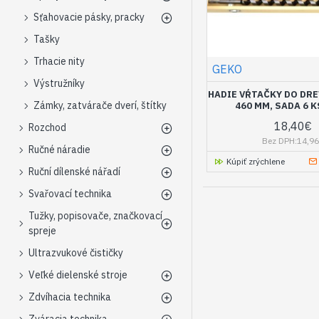
Sťahovacie pásky, pracky
Tašky
Trhacie nity
GEKO
Výstružníky
HADIE VŔTAČKY DO DREV
Zámky, zatvárače dverí, štítky
460 MM, SADA 6 
18,40€
Rozchod
Bez DPH:14,9
Ručné náradie
Kúpiť zrýchlene
Ruční dílenské nářadí
Svařovací technika
Tužky, popisovače, značkovací
spreje
Ultrazvukové čističky
Veľké dielenské stroje
Zdvíhacia technika