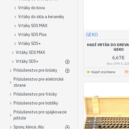
Vrtáky do kovu
Vrtáky do skla a keramiky
Vrtáky SDS MAX
GEKO
Vrtáky SDS Plus
Vrtáky SDS+
HADÍ VRTÁK DO DREV
GEKO
Vrtáky SDS MAX
6,67€
Vrtáky SDS+
Bez DPH:5,42
Príslušenstvo pre brúsky
Kúpiť zrýchlene
Príslušenstvo pre elektrické
zbrane
Príslušenstvo pre frézky
Príslušenstvo pre hoblíky
Príslušenstvo pre spájkovacie
pištole
Spony, klince, ihly