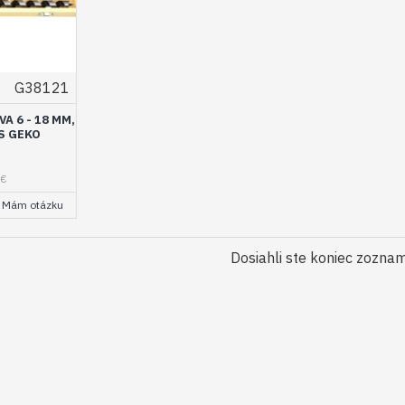
G38121
A 6 - 18 MM,
KS GEKO
6€
Mám otázku
Dosiahli ste koniec zozna