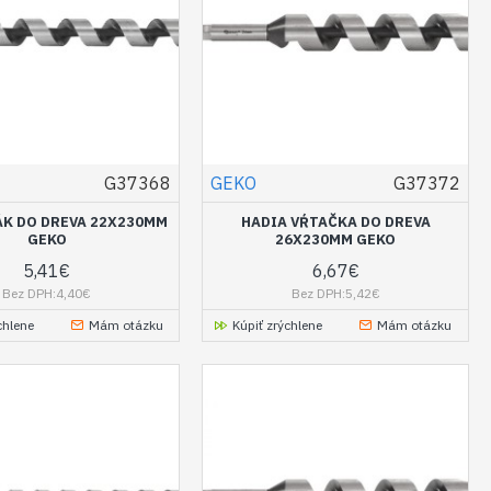
G37368
GEKO
G37372
ÁK DO DREVA 22X230MM
HADIA VŔTAČKA DO DREVA
GEKO
26X230MM GEKO
5,41€
6,67€
Bez DPH:4,40€
Bez DPH:5,42€
chlene
Mám otázku
Kúpiť zrýchlene
Mám otázku