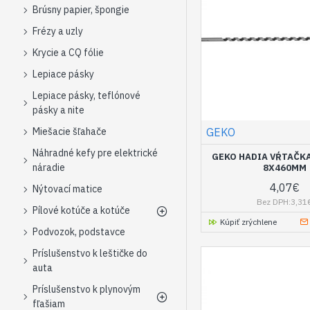
Brúsny papier, špongie
Frézy a uzly
Krycie a CQ fólie
Lepiace pásky
Lepiace pásky, teflónové
pásky a nite
GEKO
Miešacie šľahače
Náhradné kefy pre elektrické
GEKO HADIA VŔTAČKA
náradie
8X460MM
4,07€
Nýtovací matice
Bez DPH:3,31
Pílové kotúče a kotúče
Kúpiť zrýchlene
Podvozok, podstavce
Príslušenstvo k leštičke do
auta
Príslušenstvo k plynovým
fľašiam