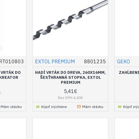
RT010803
EXTOL PREMIUM
8801235
GEKO
 VRTÁK DO
HADÍ VRTÁK DO DREVA, 260X16MM,
ZAHĹBENI
 KREATOR
ŠESŤHRANNÁ STOPKA, EXTOL
PREMIUM
5,41€
€
Bez DPH:4,40€
Mám otázku
Kúpiť zrýchlene
Mám otázku
Kúpiť zrý