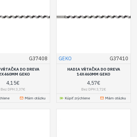
G37408
GEKO
G37410
 VŔTAČKA DO DREVA
HADIA VŔTAČKA DO DREVA
2X460MM GEKO
14X460MM GEKO
4,15€
4,57€
Bez DPH:3,37€
Bez DPH:3,72€
chlene
Mám otázku
Kúpiť zrýchlene
Mám otázku