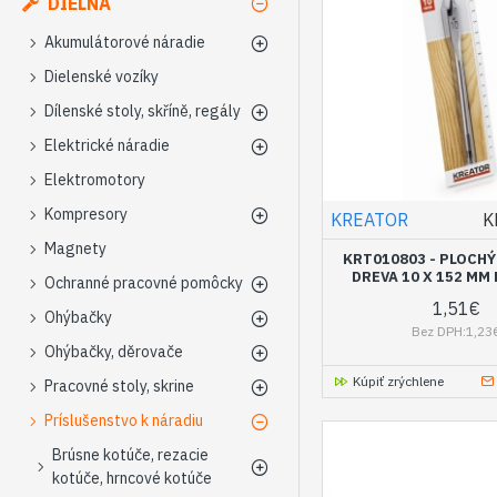
DIELŇA
Akumulátorové náradie
Dielenské vozíky
Dílenské stoly, skříně, regály
Elektrické náradie
Elektromotory
Kompresory
KREATOR
K
Magnety
KRT010803 - PLOCHÝ
DREVA 10 X 152 MM
Ochranné pracovné pomôcky
1,51€
Ohýbačky
Bez DPH:1,23
Ohýbačky, děrovače
Kúpiť zrýchlene
Pracovné stoly, skrine
Príslušenstvo k náradiu
Brúsne kotúče, rezacie
kotúče, hrncové kotúče