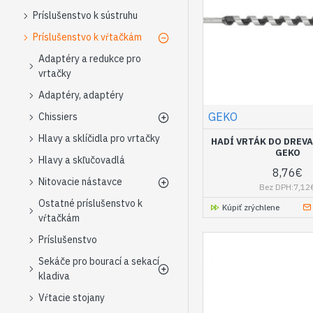
Príslušenstvo k sústruhu
Príslušenstvo k vŕtačkám
Adaptéry a redukce pro
vrtačky
Adaptéry, adaptéry
GEKO
Chissiers
Hlavy a sklíčidla pro vrtačky
HADÍ VRTÁK DO DREV
GEKO
Hlavy a skľučovadlá
8,76€
Nitovacie nástavce
Bez DPH:7,12
Ostatné príslušenstvo k
Kúpiť zrýchlene
vŕtačkám
Príslušenstvo
Sekáče pro bourací a sekací
kladiva
Vŕtacie stojany