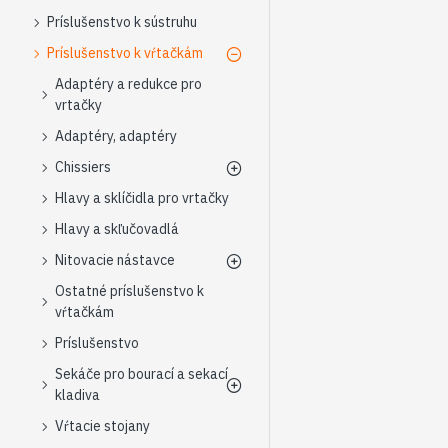
Príslušenstvo k sústruhu
Príslušenstvo k vŕtačkám
Adaptéry a redukce pro
vrtačky
Adaptéry, adaptéry
Chissiers
Hlavy a sklíčidla pro vrtačky
Hlavy a skľučovadlá
Nitovacie nástavce
Ostatné príslušenstvo k
vŕtačkám
Príslušenstvo
Sekáče pro bourací a sekací
kladiva
Vŕtacie stojany