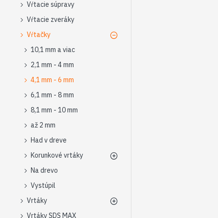
Vŕtacie súpravy
Vŕtacie zveráky
Vŕtačky
10,1 mm a viac
2,1 mm - 4 mm
4,1 mm - 6 mm
6,1 mm - 8 mm
8,1 mm - 10 mm
až 2 mm
Had v dreve
Korunkové vrtáky
Na drevo
Vystúpil
Vrtáky
Vrtáky SDS MAX