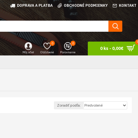
DOPRAVA A PLATBA
OBCHODNÉ PODMIENKY
KONTAKT
0
0
0 ks - 0,00€
Môj účet
Obľúbené
Porovnanie
Zoradiť podľa: