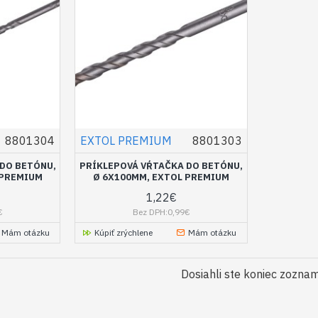
8801304
EXTOL PREMIUM
8801303
DO BETÓNU,
PRÍKLEPOVÁ VŔTAČKA DO BETÓNU,
 PREMIUM
Ø 6X100MM, EXTOL PREMIUM
1,22€
€
Bez DPH:0,99€
Mám otázku
Kúpiť zrýchlene
Mám otázku
Dosiahli ste koniec zozna