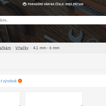
PORADÍME VÁM NA ČÍSLE: 0915 292 100
tačkám
Vŕtačky
4,1 mm - 6 mm
ť výrobok
0