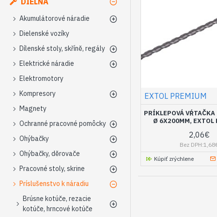
DIELŇA
Akumulátorové náradie
Dielenské vozíky
Dílenské stoly, skříně, regály
Elektrické náradie
Elektromotory
Kompresory
EXTOL PREMIUM
Magnety
PRÍKLEPOVÁ VŔTAČKA 
Ø 6X200MM, EXTOL
Ochranné pracovné pomôcky
2,06€
Ohýbačky
Bez DPH:1,68
Ohýbačky, děrovače
Kúpiť zrýchlene
Pracovné stoly, skrine
Príslušenstvo k náradiu
Brúsne kotúče, rezacie
kotúče, hrncové kotúče