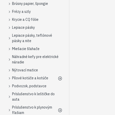
Brúsny papier, špongie
Frézy a uzly
Krycie a CQ fólie
Lepiace pásky
Lepiace pásky, teflónové
pásky a nite
Miešacie šľahače
Náhradné kefy pre elektrické
náradie
Nýtovací matice
Pílové kotúče a kotúče
Podvozok, podstavce
Príslušenstvo k leštičke do
auta
Príslušenstvo k plynovým
fľašiam