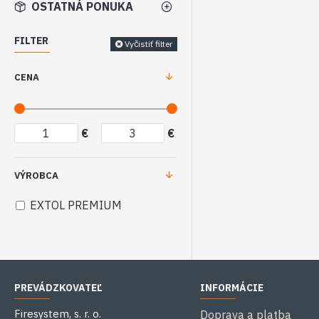
OSTATNÁ PONUKA
FILTER
Vyčistiť filter
CENA
€
€
VÝROBCA
EXTOL PREMIUM
PREVÁDZKOVATEĽ
INFORMÁCIE
Firesystem, s. r. o.
Doprava a platba