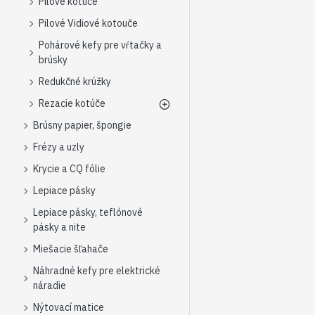
Pílové kotúče
Pilové Vidiové kotouče
Pohárové kefy pre vŕtačky a
brúsky
Redukčné krúžky
Rezacie kotúče
Brúsny papier, špongie
Frézy a uzly
Krycie a CQ fólie
Lepiace pásky
Lepiace pásky, teflónové
pásky a nite
Miešacie šľahače
Náhradné kefy pre elektrické
náradie
Nýtovací matice