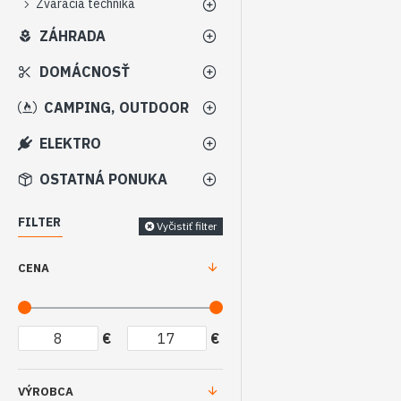
Zváracia technika
ZÁHRADA
DOMÁCNOSŤ
CAMPING, OUTDOOR
ELEKTRO
OSTATNÁ PONUKA
FILTER
Vyčistiť filter
CENA
€
€
VÝROBCA