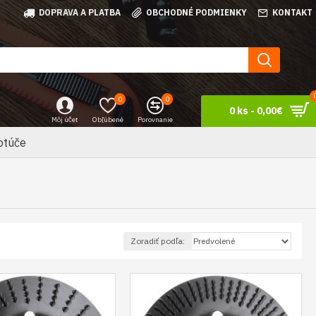
DOPRAVA A PLATBA
OBCHODNÉ PODMIENKY
KONTAKT
0
0
0 ks - 0,00€
Môj účet
Obľúbené
Porovnanie
otúče
Zoradiť podľa: