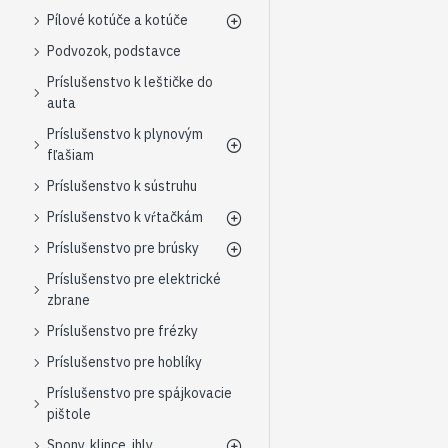
Pílové kotúče a kotúče
Podvozok, podstavce
Príslušenstvo k leštičke do
auta
Príslušenstvo k plynovým
fľašiam
Príslušenstvo k sústruhu
Príslušenstvo k vŕtačkám
Príslušenstvo pre brúsky
Príslušenstvo pre elektrické
zbrane
Príslušenstvo pre frézky
Príslušenstvo pre hoblíky
Príslušenstvo pre spájkovacie
pištole
Spony, klince, ihly