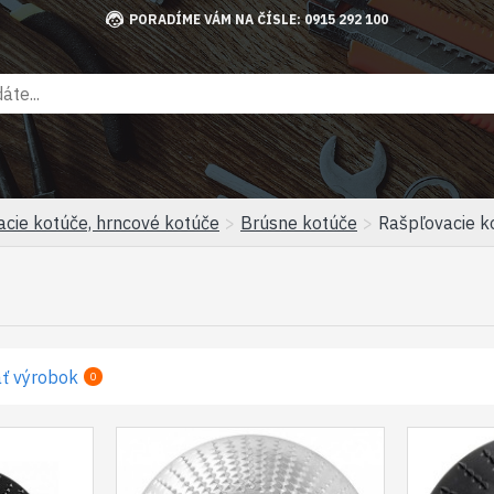
PORADÍME VÁM NA ČÍSLE: 0915 292 100
acie kotúče, hrncové kotúče
Brúsne kotúče
Rašpľovacie k
ť výrobok
0