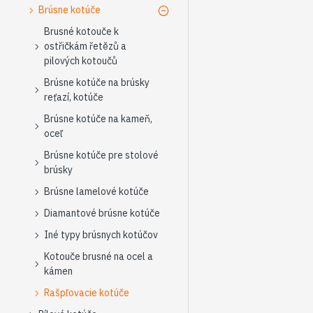
Brúsne kotúče
Brusné kotouče k
ostřičkám řetězů a
pilových kotoučů
Brúsne kotúče na brúsky
reťazí, kotúče
Brúsne kotúče na kameň,
oceľ
Brúsne kotúče pre stolové
brúsky
Brúsne lamelové kotúče
Diamantové brúsne kotúče
Iné typy brúsnych kotúčov
Kotouče brusné na ocel a
kámen
Rašpľovacie kotúče