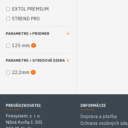
EXTOL PREMIUM
STREND PRO
PARAMETRE > PRIEMER
125 mm
4
PARAMETRE > STREDOVÁ DIERA
22,2mm
4
PREVÁDZKOVATEĽ
INFORMÁCIE
Firesystem, s. r. o.
Doprava a platba
Nižná Korňa č. 501
Ochrana osobných úda