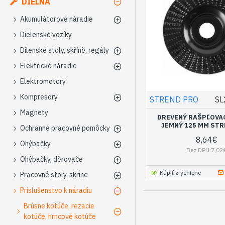
DIELŇA
Akumulátorové náradie
Dielenské vozíky
Dílenské stoly, skříně, regály
Elektrické náradie
Elektromotory
Kompresory
STREND PRO
SL
Magnety
DREVENÝ RAŠPĽOVAC
JEMNÝ 125 MM STR
Ochranné pracovné pomôcky
8,64€
Ohýbačky
Bez DPH:7,02
Ohýbačky, děrovače
Kúpiť zrýchlene
Pracovné stoly, skrine
Príslušenstvo k náradiu
Brúsne kotúče, rezacie
kotúče, hrncové kotúče