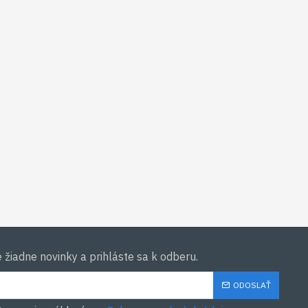
žiadne novinky a prihláste sa k odberu.
ODOSLAŤ