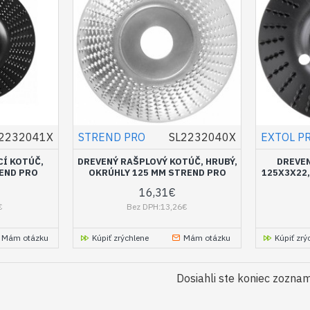
2232041X
STREND PRO
SL2232040X
EXTOL P
Í KOTÚČ,
DREVENÝ RAŠPLOVÝ KOTÚČ, HRUBÝ,
DREVEN
END PRO
OKRÚHLY 125 MM STREND PRO
125X3X22
16,31€
€
Bez DPH:13,26€
Mám otázku
Kúpiť zrýchlene
Mám otázku
Kúpiť zrý
Dosiahli ste koniec zozna