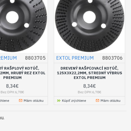
REMIUM
8803705
EXTOL PREMIUM
8803706
Ý RAŠPLOVÝ KOTÚČ,
DREVENÝ RAŠPĽOVACÍ KOTÚČ,
,2MM, HRUBÝ REZ EXTOL
125X3X22,2MM, STREDNÝ VÝBRUS
PREMIUM
EXTOL PREMIUM
8,34€
8,34€
Bez DPH:6,78€
Bez DPH:6,78€
chlene
Mám otázku
Kúpiť zrýchlene
Mám otázku
mu.