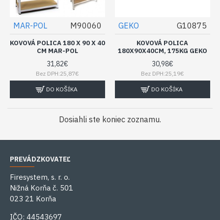
MAR-POL
M90060
GEKO
G10875
KOVOVÁ POLICA 180 X 90 X 40
KOVOVÁ POLICA
CM MAR-POL
180X90X40CM, 175KG GEKO
31,82€
30,98€
Bez DPH:25,87€
Bez DPH:25,19€
DO KOŠÍKA
DO KOŠÍKA
Dosiahli ste koniec zoznamu.
PREVÁDZKOVATEĽ
Firesystem, s. r. o.
Nižná Korňa č. 501
023 21 Korňa
IČO: 44543697