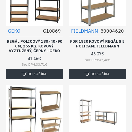
GEKO
G10869
FIELDMANN
50004620
REGÁL POLICOVÝ 180×40×90
FDR 1820 KOVOVÝ REGÁL S 5
CM, 265 KG, KOVOVÝ
POLICAMI FIELDMANN
VYZTUŽENÝ, ČERNÝ - GEKO
46,07€
41,46€
Bez DPH:37,46€
Bez DPH:33,71€
DO KOŠÍKA
DO KOŠÍKA