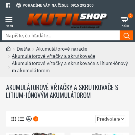
PORADÍME VÁM NA ČÍSLE: 0915 292 100
0
Dielňa
Akumulátorové náradie
Akumulátorové vŕtačky a skrutkovače
Akumulátorové vŕtačky a skrutkovače s lítium-iónový
m akumulátorom
AKUMULÁTOROVÉ VŔTAČKY A SKRUTKOVAČE S
LÍTIUM-IÓNOVÝM AKUMULÁTOROM
0