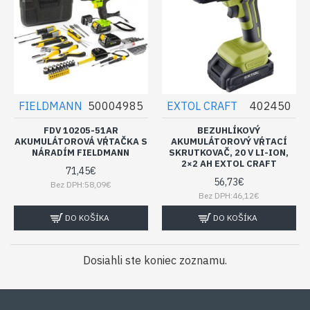
FIELDMANN
50004985
EXTOL CRAFT
402450
FDV 10205-51AR
BEZUHLÍKOVÝ
AKUMULÁTOROVÁ VŔTAČKA S
AKUMULÁTOROVÝ VŔTACÍ
NÁRADÍM FIELDMANN
SKRUTKOVAČ, 20 V LI-ION,
2×2 AH EXTOL CRAFT
71,45€
56,73€
Bez DPH:58,09€
Bez DPH:46,12€
DO KOŠÍKA
DO KOŠÍKA
Dosiahli ste koniec zoznamu.