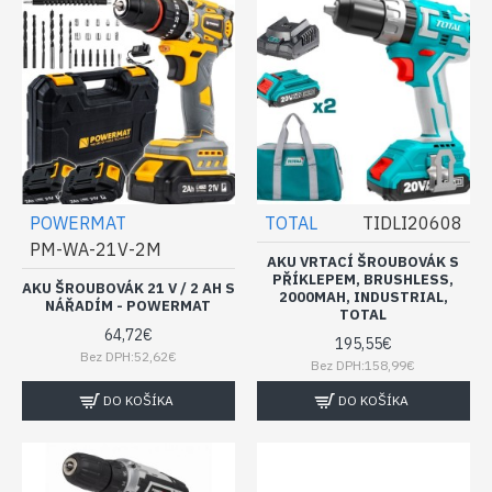
POWERMAT
TOTAL
TIDLI20608
PM-WA-21V-2M
AKU VRTACÍ ŠROUBOVÁK S
PŘÍKLEPEM, BRUSHLESS,
AKU ŠROUBOVÁK 21 V / 2 AH S
2000MAH, INDUSTRIAL,
NÁŘADÍM - POWERMAT
TOTAL
64,72€
195,55€
Bez DPH:52,62€
Bez DPH:158,99€
DO KOŠÍKA
DO KOŠÍKA