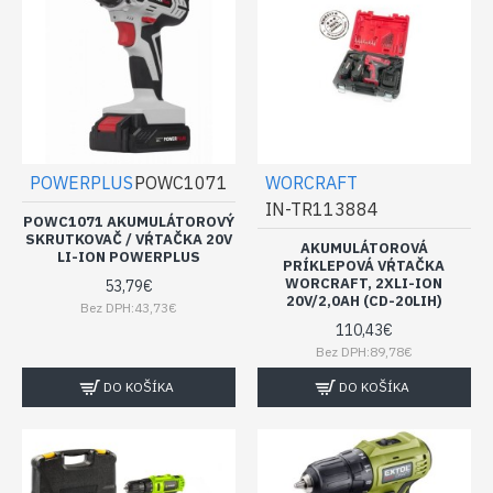
POWERPLUS
POWC1071
WORCRAFT
IN-TR113884
POWC1071 AKUMULÁTOROVÝ
SKRUTKOVAČ / VŔTAČKA 20V
AKUMULÁTOROVÁ
LI-ION POWERPLUS
PRÍKLEPOVÁ VŔTAČKA
WORCRAFT, 2XLI-ION
53,79€
20V/2,0AH (CD-20LIH)
Bez DPH:43,73€
110,43€
Bez DPH:89,78€
DO KOŠÍKA
DO KOŠÍKA