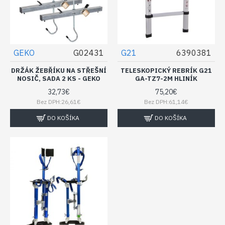
GEKO
G02431
G21
6390381
DRŽÁK ŽEBŘÍKU NA STŘEŠNÍ
TELESKOPICKÝ REBRÍK G21
NOSIČ, SADA 2 KS - GEKO
GA-TZ7-2M HLINÍK
32,73€
75,20€
Bez DPH:26,61€
Bez DPH:61,14€
DO KOŠÍKA
DO KOŠÍKA