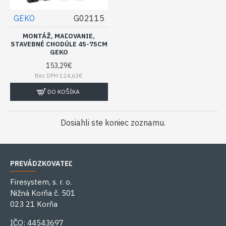
GEKO
G02115
MONTÁŽ, MAĽOVANIE,
STAVEBNÉ CHODÚLE 45-75CM
GEKO
153,29€
Bez DPH:124,63€
DO KOŠÍKA
Dosiahli ste koniec zoznamu.
PREVÁDZKOVATEĽ
Firesystem, s. r. o.
Nižná Korňa č. 501
023 21 Korňa
IČO: 44543697