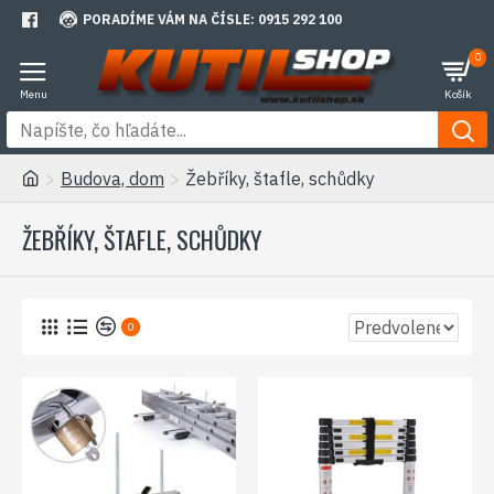
PORADÍME VÁM NA ČÍSLE: 0915 292 100
0
Budova, dom
Žebříky, štafle, schůdky
ŽEBŘÍKY, ŠTAFLE, SCHŮDKY
0