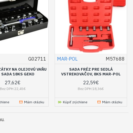
G02711
MAR-POL
M57688
ZÁTKY NA OLEJOVÚ VAŇU
SADA FRÉZ PRE SEDLÁ
, SADA 18KS GEKO
VSTREKOVAČOV, 8KS MAR-POL
27,62€
22,59€
Bez DPH:22,45€
Bez DPH:18,36€
chlene
Mám otázku
Kúpiť zrýchlene
Mám otázku
mu.