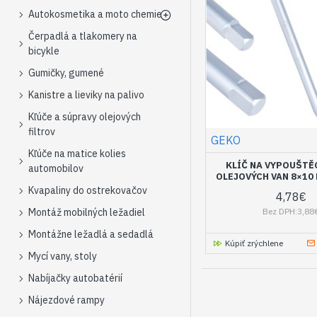
Autokosmetika a moto chemie
Čerpadlá a tlakomery na
bicykle
Gumičky, gumené
Kanistre a lieviky na palivo
Kľúče a súpravy olejových
filtrov
GEKO
Kľúče na matice kolies
KLÍČ NA VYPOUŠTĚ
automobilov
OLEJOVÝCH VAN 8×10
Kvapaliny do ostrekovačov
4,78€
Montáž mobilných ležadiel
Bez DPH:3,88
Montážne ležadlá a sedadlá
Kúpiť zrýchlene
Mycí vany, stoly
Nabíjačky autobatérií
Nájezdové rampy