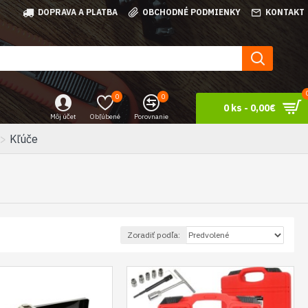
DOPRAVA A PLATBA
OBCHODNÉ PODMIENKY
KONTAKT
0
0
0 ks - 0,00€
Môj účet
Obľúbené
Porovnanie
Kľúče
Zoradiť podľa: