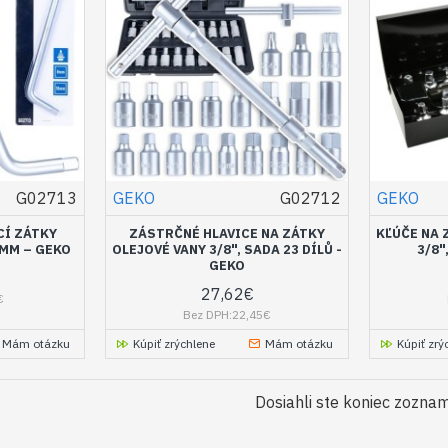
G02713
GEKO
G02712
GEKO
CÍ ZÁTKY
ZÁSTRČNÉ HLAVICE NA ZÁTKY
KĽÚČE NA 
 MM – GEKO
OLEJOVÉ VANY 3/8", SADA 23 DÍLŮ -
3/8"
GEKO
27,62€
€
Bez DPH:22,45€
Mám otázku
Kúpiť zrýchlene
Mám otázku
Kúpiť zrý
Dosiahli ste koniec zozna