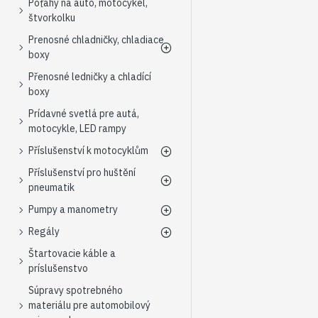
Poťahy na auto, motocykel,
štvorkolku
Prenosné chladničky, chladiace
boxy
Přenosné ledničky a chladící
boxy
Prídavné svetlá pre autá,
motocykle, LED rampy
Příslušenství k motocyklům
Příslušenství pro huštění
pneumatik
Pumpy a manometry
Regály
Štartovacie káble a
príslušenstvo
Súpravy spotrebného
materiálu pre automobilový