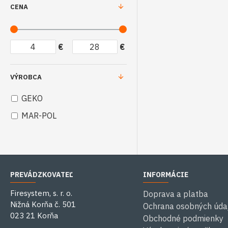
CENA
€
€
VÝROBCA
GEKO
MAR-POL
PREVÁDZKOVATEĽ
INFORMÁCIE
Firesystem, s. r. o.
Doprava a platba
Nižná Korňa č. 501
Ochrana osobných úda
023 21 Korňa
Obchodné podmienky