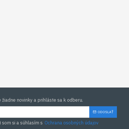
žiadne novinky a prihláste sa k odberu.
ODOSLAŤ
) som si a súhlasím s
Ochrana osobných údajov