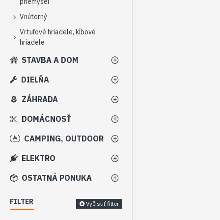
priemysel
Vnútorný
Vrtuľové hriadele, kĺbové
hriadele
STAVBA A DOM
DIELŇA
ZÁHRADA
DOMÁCNOSŤ
CAMPING, OUTDOOR
ELEKTRO
OSTATNÁ PONUKA
FILTER
Vyčistiť filter