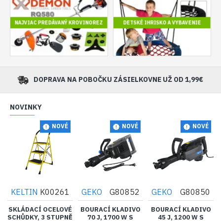
NAJVIAC PREDÁVANÝ KROVINOREZ
DETSKÉ IHRISKO A VYBAVENIE
DOPRAVA NA POBOČKU ZÁSIELKOVNE UŽ OD 1,99€
NOVINKY
NOVÉ
NOVÉ
NOVÉ
KELTIN
K00261
GEKO
G80852
GEKO
G80850
SKLÁDACÍ OCELOVÉ
BOURACÍ KLADIVO
BOURACÍ KLADIVO
SCHŮDKY, 3 STUPNĚ
70 J, 1700 W S
45 J, 1200 W S