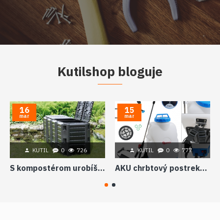
Kutilshop bloguje
16
15
mar
mar
KUTIL
0
726
KUTIL
0
777
S kompostérom urobíš z odpadu poklad
AKU chrbtový postrekovač pomocník v záhrade ale aj v týchto ťažkých časoch