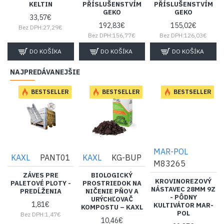
KELTIN
PŘÍSLUŠENSTVÍM
PŘÍSLUŠENSTVÍM
GEKO
GEKO
33,57€
192,83€
155,02€
Bez DPH:27,29€
Bez DPH:156,77€
Bez DPH:126,03€
DO KOŠÍKA
DO KOŠÍKA
DO KOŠÍKA
NAJPREDÁVANEJŠIE
BESTSELLER
BESTSELLER
BESTSELLER
MAR-POL
KAXL
PANT01
KAXL
KG-BUP
M83265
ZÁVES PRE
BIOLOGICKÝ
KROVINOREZOVÝ
PALETOVÉ PLOTY -
PROSTRIEDOK NA
NÁSTAVEC 28MM 9Z
PREDĹŽENIA
NIČENIE PŇOV A
- PÔDNY
URÝCHĽOVAČ
1,81€
KULTIVÁTOR MAR-
KOMPOSTU – KAXL
POL
Bez DPH:1,47€
10,46€