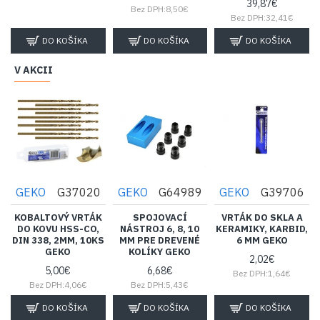
39,87€
Bez DPH:8,50€
Bez DPH:32,41€
DO KOŠÍKA
DO KOŠÍKA
DO KOŠÍKA
V AKCII
GEKO
G37020
GEKO
G64989
GEKO
G39706
KOBALTOVÝ VRTÁK
SPOJOVACÍ
VRTÁK DO SKLA A
DO KOVU HSS-CO,
NÁSTROJ 6, 8, 10
KERAMIKY, KARBID,
DIN 338, 2MM, 10KS
MM PRE DREVENÉ
6 MM GEKO
GEKO
KOLÍKY GEKO
2,02€
5,00€
6,68€
Bez DPH:1,64€
Bez DPH:4,06€
Bez DPH:5,43€
DO KOŠÍKA
DO KOŠÍKA
DO KOŠÍKA