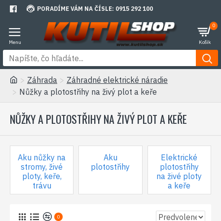
PORADÍME VÁM NA ČÍSLE: 0915 292 100
0
Záhrada
Záhradné elektrické náradie
Nůžky a plotostřihy na živý plot a keře
NŮŽKY A PLOTOSTŘIHY NA ŽIVÝ PLOT A KEŘE
Aku nůžky na
Aku
Elektrické
stromy, živé
plotostřihy
plotostřihy
ploty, keře,
na živé ploty
trávu
a keře
0