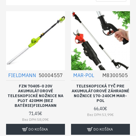
FIELDMANN
50004557
MAR-POL
M8300505
FZN 70405-0 20V
TELESKOPICKÁ TYČ PRE
AKUMULÁTOROVÉ
AKUMULÁTOROVÉ ZÁHRADNÉ
TELESKOPICKÉ NOŽNICE NA
NOŽNICE 170-240CM MAR-
PLOT 420MM (BEZ
POL
BATÉRIE)FIELDMANN
66,40€
71,45€
Bez DPH:53,99€
Bez DPH:58,09€
DO KOŠÍKA
DO KOŠÍKA