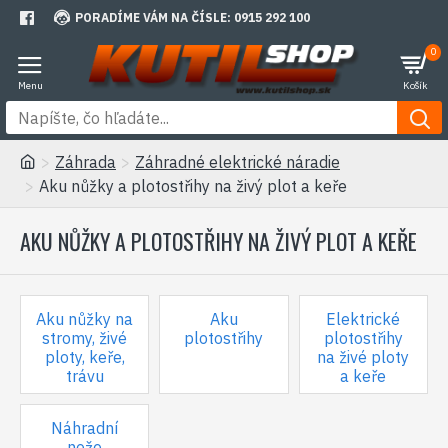
PORADÍME VÁM NA ČÍSLE: 0915 292 100
0
Záhrada
Záhradné elektrické náradie
Aku nůžky a plotostřihy na živý plot a keře
AKU NŮŽKY A PLOTOSTŘIHY NA ŽIVÝ PLOT A KEŘE
Aku nůžky na
Aku
Elektrické
stromy, živé
plotostřihy
plotostřihy
ploty, keře,
na živé ploty
trávu
a keře
Náhradní
nože