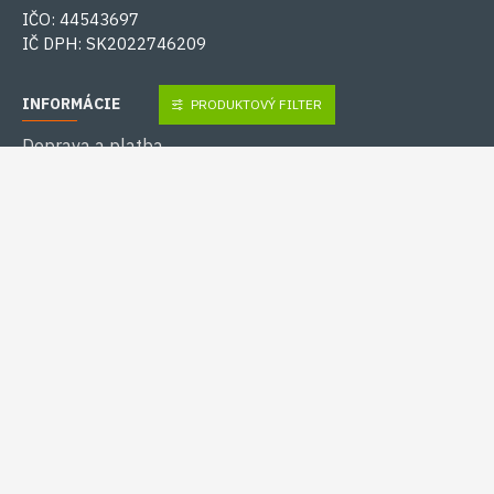
IČO: 44543697
IČ DPH: SK2022746209
INFORMÁCIE
PRODUKTOVÝ FILTER
Doprava a platba
Ochrana osobných údajov
Obchodné podmienky
Výrobcovia / značky
Mapa stránok
ZÁKAZNÍCKA PODPORA
Kontakty
Reklamácie
História objednávok