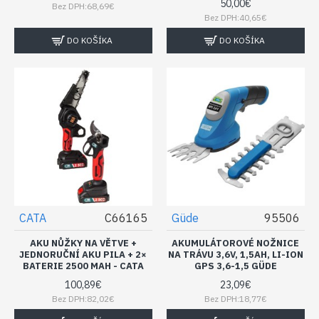
50,00€
Bez DPH:68,69€
Bez DPH:40,65€
DO KOŠÍKA
DO KOŠÍKA
CATA
C66165
Güde
95506
AKU NŮŽKY NA VĚTVE +
AKUMULÁTOROVÉ NOŽNICE
JEDNORUČNÍ AKU PILA + 2×
NA TRÁVU 3,6V, 1,5AH, LI-ION
BATERIE 2500 MAH - CATA
GPS 3,6-1,5 GÜDE
100,89€
23,09€
Bez DPH:82,02€
Bez DPH:18,77€