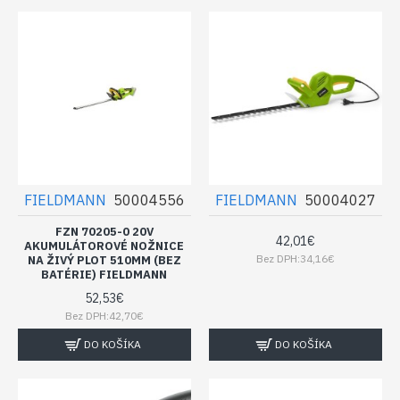
FIELDMANN
50004556
FIELDMANN
50004027
FZN 70205-0 20V
42,01€
AKUMULÁTOROVÉ NOŽNICE
Bez DPH:34,16€
NA ŽIVÝ PLOT 510MM (BEZ
BATÉRIE) FIELDMANN
52,53€
Bez DPH:42,70€
DO KOŠÍKA
DO KOŠÍKA