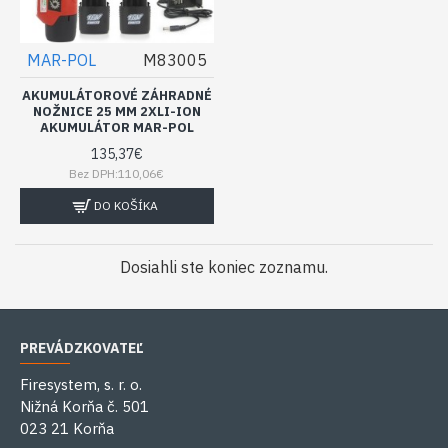
MAR-POL
M83005
AKUMULÁTOROVÉ ZÁHRADNÉ
NOŽNICE 25 MM 2XLI-ION
AKUMULÁTOR MAR-POL
135,37€
Bez DPH:110,06€
DO KOŠÍKA
Dosiahli ste koniec zoznamu.
PREVÁDZKOVATEĽ
Firesystem, s. r. o.
Nižná Korňa č. 501
023 21 Korňa