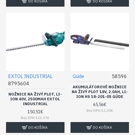
DO KOŠÍKA
DO KOŠÍKA
EXTOL INDUSTRIAL
Güde
58596
8795604
AKUMULÁTOROVÉ NOŽNICE
NA ŽIVÝ PLOT 18V, 2.0AH, LI-
NOŽNICE NA ŽIVÝ PLOT, LI-
ION HS 18-201-05 GÜDE
ION 40V, 2500MAH EXTOL
INDUSTRIAL
65,56€
Bez DPH:53,30€
150,51€
Bez DPH:122,37€
DO KOŠÍKA
DO KOŠÍKA