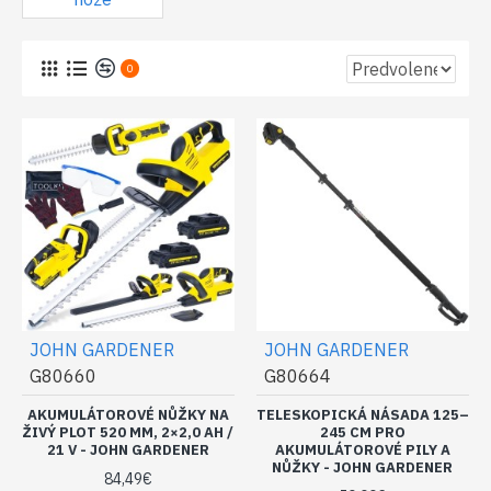
0
JOHN GARDENER
JOHN GARDENER
G80660
G80664
AKUMULÁTOROVÉ NŮŽKY NA
TELESKOPICKÁ NÁSADA 125–
ŽIVÝ PLOT 520 MM, 2×2,0 AH /
245 CM PRO
21 V - JOHN GARDENER
AKUMULÁTOROVÉ PILY A
NŮŽKY - JOHN GARDENER
84,49€