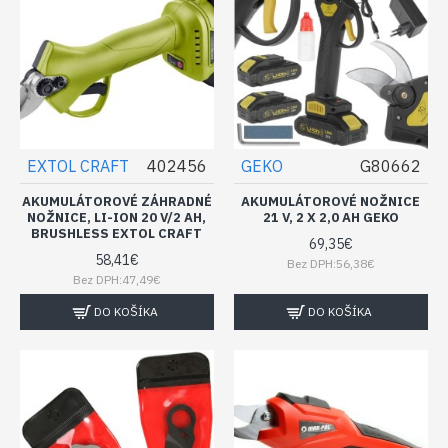
EXTOL CRAFT
402456
GEKO
G80662
AKUMULÁTOROVÉ ZÁHRADNÉ
AKUMULÁTOROVÉ NOŽNICE
NOŽNICE, LI-ION 20 V/2 AH,
21 V, 2 X 2,0 AH GEKO
BRUSHLESS EXTOL CRAFT
69,35€
58,41€
Bez DPH:56,38€
Bez DPH:47,49€
DO KOŠÍKA
DO KOŠÍKA