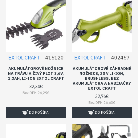
EXTOL CRAFT
415120
EXTOL CRAFT
402457
AKUMULÁTOROVÉ NOŽNICE
AKUMULÁTOROVÉ ZÁHRADNÉ
NA TRÁVU A ŽIVÝ PLOT 3,6V,
NOŽNICE, 20 V LI-ION,
1,3AH, LI-ION EXTOL CRAFT
BRUSHLESS, BEZ
AKUMULÁTORA A NABÍJAČKY
32,34€
EXTOL CRAFT
Bez DPH:26,29€
32,76€
Bez DPH:26,63€
DO KOŠÍKA
DO KOŠÍKA