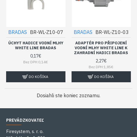
BRADAS
BR-WL-Z10-07
BRADAS
BR-WL-Z10-03
ÚCHYT HADICE VODNÍ MLHY
ADAPTÉR PRO PŘIPOJENÍ
WHITE LINE BRADAS
VODNÍ MLHY WHITE LINE K
ZAHRADNÍ HADICI BRADAS
0,17€
2,27€
Bez DPH:0,14€
Bez DPH:1,85€
DO KOŠÍKA
DO KOŠÍKA
Dosiahli ste koniec zoznamu.
PREVÁDZKOVATEĽ
Firesystem, s. r. o.