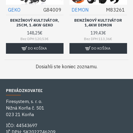
GEKO
G84009
DEMON
M83261
BENZÍNOVÝ KULTIVÁTOR,
BENZÍNOVÝ KULTIVÁTOR
25CM, 1.4KW GEKO
1,4KW DEMON
148,25€
139,43€
Bez DPH:120,53€
Bez DPH:113,36€
DO KOŠÍKA
DO KOŠÍKA
Dosiahli ste koniec zoznamu.
PREVÁDZKOVATEĽ
Firesystem, s. r. o.
Nižná Korňa č. 501
023 21 Korňa
IČO: 44543697
IČ DPH: SK2022746209