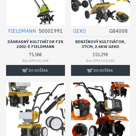
FIELDMANN
50001991
GEKO
G84008
ZÁHRADNÝ KULTIVÁTOR FZK
BENZÍNOVÝ KULTIVÁTOR,
2002-E FIELDMANN
37CM, 2.6KW GEKO
75,58€
153,29€
Bez DPH:61,44€
Bez DPH:124,63€
DO KOŠÍKA
DO KOŠÍKA