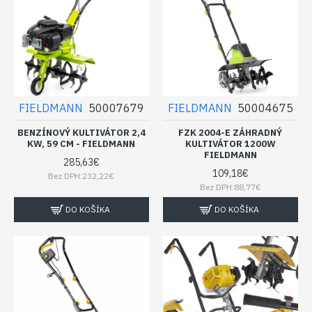
FIELDMANN
50007679
FIELDMANN
50004675
BENZÍNOVÝ KULTIVÁTOR 2,4
FZK 2004-E ZÁHRADNÝ
KW, 59 CM - FIELDMANN
KULTIVÁTOR 1200W
FIELDMANN
285,63€
109,18€
Bez DPH:232,22€
Bez DPH:88,77€
DO KOŠÍKA
DO KOŠÍKA