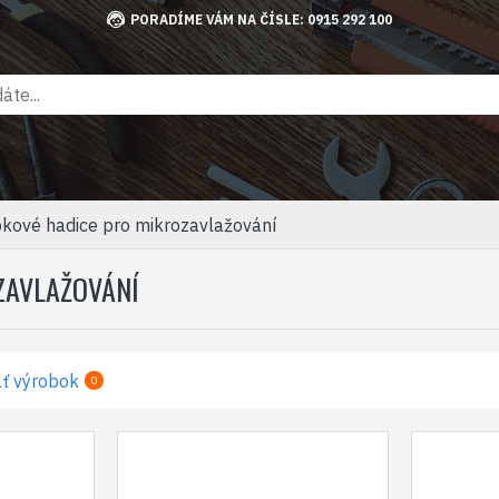
PORADÍME VÁM NA ČÍSLE: 0915 292 100
kové hadice pro mikrozavlažování
ZAVLAŽOVÁNÍ
ť výrobok
0