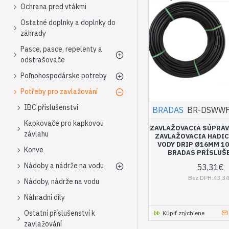
Ochrana pred vtákmi
Ostatné doplnky a doplnky do
záhrady
Pasce, pasce, repelenty a
odstrašovače
Poľnohospodárske potreby
Potřeby pro zavlažování
IBC příslušenství
BRADAS
BR-DSWWF
Kapkovače pro kapkovou
ZAVLAŽOVACIA SÚPRAV
závlahu
ZAVLAŽOVACIA HADIC
VODY DRIP Ø16MM 10
Konve
BRADAS PRÍSLUŠ
Nádoby a nádrže na vodu
53,31€
Bez DPH:43,3
Nádoby, nádrže na vodu
Náhradní díly
Ostatní příslušenství k
Kúpiť zrýchlene
zavlažování