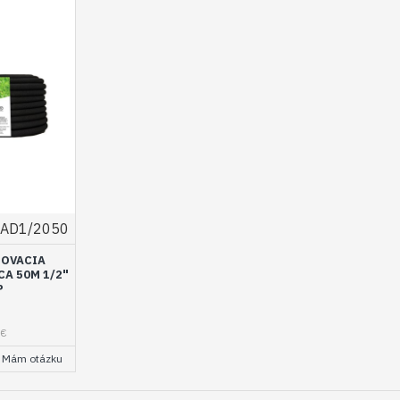
AD1/2050
ŽOVACIA
A 50M 1/2"
P
7€
Mám otázku