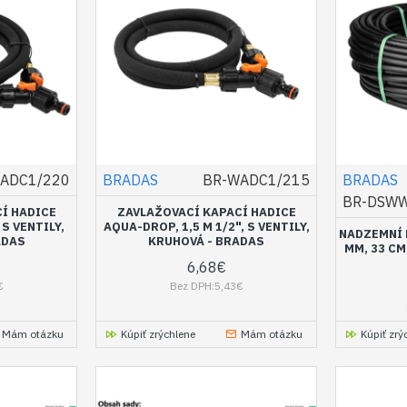
ADC1/220
BRADAS
BR-WADC1/215
BRADAS
BR-DSWW
Í HADICE
ZAVLAŽOVACÍ KAPACÍ HADICE
 S VENTILY,
AQUA-DROP, 1,5 M 1/2", S VENTILY,
NADZEMNÍ 
ADAS
KRUHOVÁ - BRADAS
MM, 33 CM,
6,68€
€
Bez DPH:5,43€
Mám otázku
Kúpiť zrýchlene
Mám otázku
Kúpiť zrý