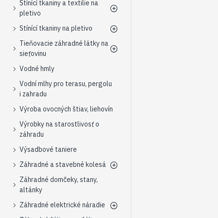
Stínící tkaniny a textilie na
pletivo
Stínící tkaniny na pletivo
Tieňovacie záhradné látky na
sieťovinu
Vodné hmly
Vodní mlhy pro terasu, pergolu
i zahradu
Výroba ovocných štiav, liehovín
Výrobky na starostlivosť o
záhradu
Výsadbové taniere
Záhradné a stavebné kolesá
Záhradné domčeky, stany,
altánky
Záhradné elektrické náradie