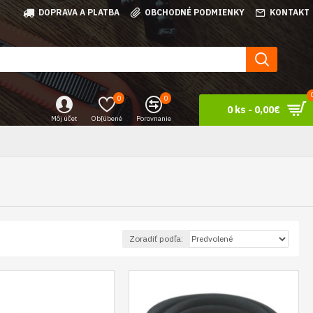
DOPRAVA A PLATBA
OBCHODNÉ PODMIENKY
KONTAKT
0
0
0 ks - 0,00€
Môj účet
Obľúbené
Porovnanie
Zoradiť podľa: