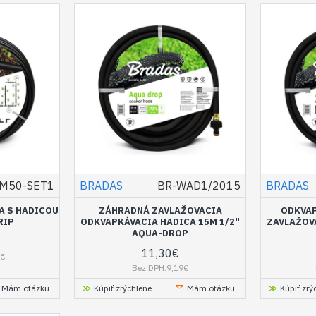
M50-SET1
BRADAS
BR-WAD1/2015
BRADAS
A S HADICOU
ZÁHRADNÁ ZAVLAŽOVACIA
ODKVAP
RIP
ODKVAPKÁVACIA HADICA 15M 1/2"
ZAVLAŽOV
AQUA-DROP
11,30€
5€
Bez DPH:9,19€
Mám otázku
Kúpiť zrýchlene
Mám otázku
Kúpiť zrý