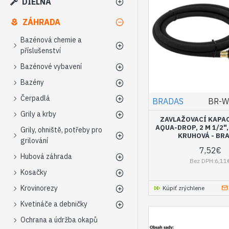
DIELŇA
ZÁHRADA
Bazénová chemie a
příslušenství
Bazénové vybavení
Bazény
Čerpadlá
BRADAS
BR-W
Grily a krby
ZAVLAŽOVACÍ KAPAC
AQUA-DROP, 2 M 1/2",
Grily, ohniště, potřeby pro
KRUHOVÁ - BR
grilování
7,52€
Hubová záhrada
Bez DPH:6,11
Kosačky
Krovinorezy
Kúpiť zrýchlene
Kvetináče a debničky
Ochrana a údržba okapů