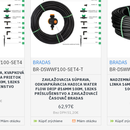
100-SET4
BRADAS
BRADAS
BR-DSWWF100-SET4-T
BR-DSWW
A, KVAPKOVÁ
A PRIETOK
ZAVLAŽOVACIA SÚPRAVA,
NADZEMNÁ
0M, 182KS
ODKVAPKÁVACIA HADICA WATER
LINKA 16M
ENSTVO
FLOW DRIP Ø16MM 100M, 182KS
10
PRÍSLUŠENSTVO A ZAVLAŽOVACÍ
ČASOVAČ BRADAS
4€
62,97€
Bez DPH:51,20€
Mám otázku
Kúpiť zrýchlene
Mám otázku
Kúpiť zrý