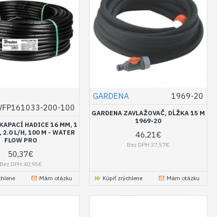
GARDENA
1969-20
FP161033-200-100
GARDENA ZAVLAŽOVAČ, DĹŽKA 15 M
1969-20
KAPACÍ HADICE 16 MM, 1
 2.0 L/H, 100 M - WATER
46,21€
FLOW PRO
Bez DPH:37,57€
50,37€
Bez DPH:40,95€
chlene
Mám otázku
Kúpiť zrýchlene
Mám otázku