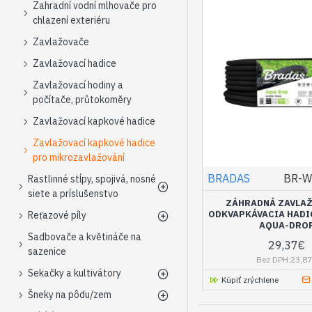
Zahradní vodní mlhovače pro
chlazení exteriéru
Zavlažovače
Zavlažovací hadice
Zavlažovací hodiny a
počítače, průtokoměry
Zavlažovací kapkové hadice
Zavlažovací kapkové hadice
pro mikrozavlažování
BRADAS
BR-W
Rastlinné stĺpy, spojivá, nosné
siete a príslušenstvo
ZÁHRADNÁ ZAVLA
ODKVAPKÁVACIA HADIC
Reťazové píly
AQUA-DRO
Sadbovače a květináče na
29,37€
sazenice
Bez DPH:23,8
Sekačky a kultivátory
Kúpiť zrýchlene
Šneky na pôdu/zem