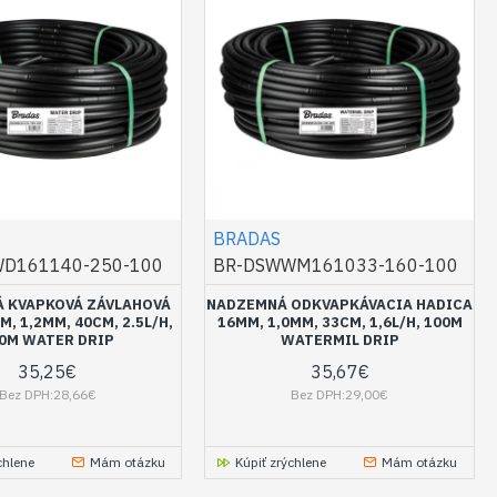
BRADAS
D161140-250-100
BR-DSWWM161033-160-100
 KVAPKOVÁ ZÁVLAHOVÁ
NADZEMNÁ ODKVAPKÁVACIA HADICA
M, 1,2MM, 40CM, 2.5L/H,
16MM, 1,0MM, 33CM, 1,6L/H, 100M
0M WATER DRIP
WATERMIL DRIP
35,25€
35,67€
Bez DPH:28,66€
Bez DPH:29,00€
chlene
Mám otázku
Kúpiť zrýchlene
Mám otázku