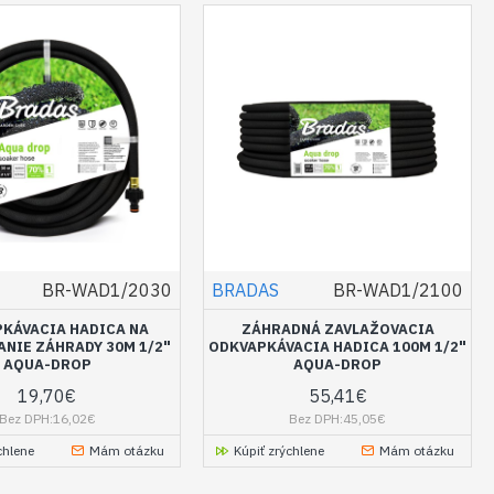
BR-WAD1/2030
BRADAS
BR-WAD1/2100
KÁVACIA HADICA NA
ZÁHRADNÁ ZAVLAŽOVACIA
ANIE ZÁHRADY 30M 1/2"
ODKVAPKÁVACIA HADICA 100M 1/2"
AQUA-DROP
AQUA-DROP
19,70€
55,41€
Bez DPH:16,02€
Bez DPH:45,05€
chlene
Mám otázku
Kúpiť zrýchlene
Mám otázku