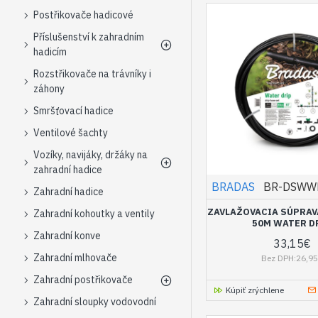
Postřikovače hadicové
Příslušenství k zahradním
hadicím
Rozstřikovače na trávníky i
záhony
Smršťovací hadice
Ventilové šachty
Vozíky, navijáky, držáky na
zahradní hadice
BRADAS
BR-DSWW
Zahradní hadice
ZAVLAŽOVACIA SÚPRAV
Zahradní kohoutky a ventily
50M WATER D
Zahradní konve
33,15€
Zahradní mlhovače
Bez DPH:26,9
Zahradní postřikovače
Kúpiť zrýchlene
Zahradní sloupky vodovodní