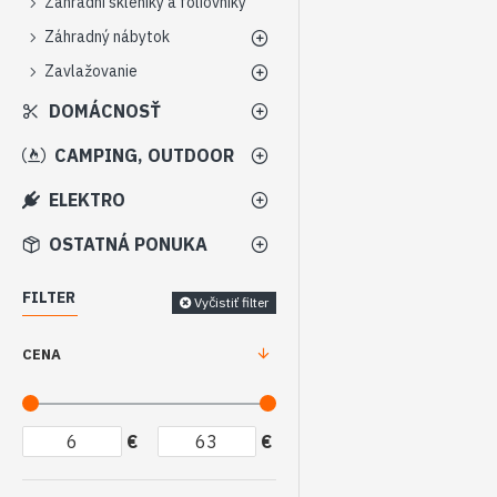
Zahradní skleníky a fóliovníky
Záhradný nábytok
Zavlažovanie
DOMÁCNOSŤ
CAMPING, OUTDOOR
ELEKTRO
OSTATNÁ PONUKA
FILTER
Vyčistiť filter
CENA
€
€