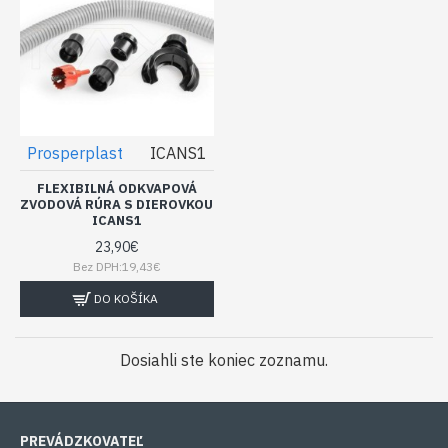
Prosperplast
ICANS1
FLEXIBILNÁ ODKVAPOVÁ
ZVODOVÁ RÚRA S DIEROVKOU
ICANS1
23,90€
Bez DPH:19,43€
DO KOŠÍKA
Dosiahli ste koniec zoznamu.
PREVÁDZKOVATEĽ