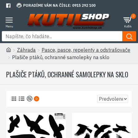
PORADÍME VÁM NA ČÍSLE: 0915 292 100
0
Záhrada
Pasce, pasce, repelenty a odstrašovače
Plašiče ptáků, ochranné samolepky na sklo
PLAŠIČE PTÁKŮ, OCHRANNÉ SAMOLEPKY NA SKLO
0