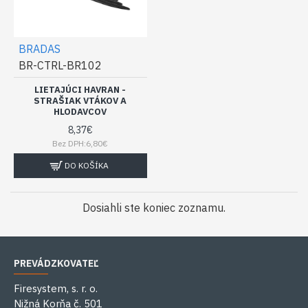
BRADAS
BR-CTRL-BR102
LIETAJÚCI HAVRAN -
STRAŠIAK VTÁKOV A
HLODAVCOV
8,37€
Bez DPH:6,80€
DO KOŠÍKA
Dosiahli ste koniec zoznamu.
PREVÁDZKOVATEĽ
Firesystem, s. r. o.
Nižná Korňa č. 501