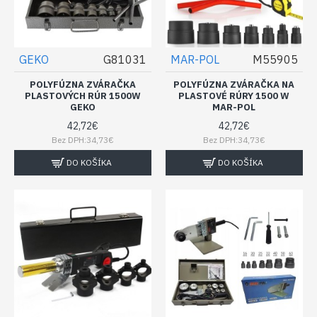
GEKO
G81031
MAR-POL
M55905
POLYFÚZNA ZVÁRAČKA
POLYFÚZNA ZVÁRAČKA NA
PLASTOVÝCH RÚR 1500W
PLASTOVÉ RÚRY 1500 W
GEKO
MAR-POL
42,72€
42,72€
Bez DPH:34,73€
Bez DPH:34,73€
DO KOŠÍKA
DO KOŠÍKA