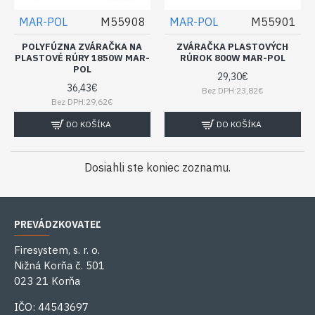
MAR-POL
M55908
MAR-POL
M55901
POLYFÚZNA ZVÁRAČKA NA
ZVÁRAČKA PLASTOVÝCH
PLASTOVÉ RÚRY 1850W MAR-
RÚROK 800W MAR-POL
POL
29,30€
36,43€
Bez DPH:23,82€
Bez DPH:29,62€
DO KOŠÍKA
DO KOŠÍKA
Dosiahli ste koniec zoznamu.
PREVÁDZKOVATEĽ
Firesystem, s. r. o.
Nižná Korňa č. 501
023 21 Korňa
IČO: 44543697