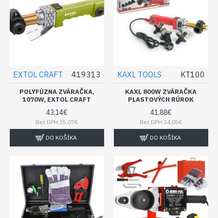
EXTOL CRAFT
419313
KAXL TOOLS
KT100
POLYFÚZNA ZVÁRAČKA,
KAXL 800W ZVÁRAČKA
1070W, EXTOL CRAFT
PLASTOVÝCH RÚROK
43,14€
41,88€
Bez DPH:35,07€
Bez DPH:34,05€
DO KOŠÍKA
DO KOŠÍKA