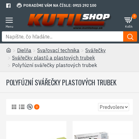
PORADÍME VÁM NA ČÍSLE: 0915 292 100
0
Dielňa
Svařovací technika
Svářečky
Svářečky plastů a plastových trubek
Polyfúzní svářečky plastových trubek
POLYFÚZNÍ SVÁŘEČKY PLASTOVÝCH TRUBEK
0