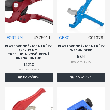
FORTUM
4775011
GEKO
G01378
PLASTOVÉ NOŽNICE NA RÚRY,
PLASTOVÉ NOŽNICE NA RÚRY
∅ 0 - 42 MM,
3-36MM GEKO
TROJUHOLNÍKOVÉ. REZNÁ
5,82€
HRANA FORTUM
Bez DPH:4,74€
14,21€
Bez DPH:11,55€
DO KOŠÍKA
DO KOŠÍKA