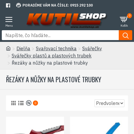
PORADÍME VÁM NA ČÍSLE: 0915 292 100
0
Dielňa
Svařovací technika
Svářečky
Svářečky plastů a plastových trubek
Řezáky a nůžky na plastové trubky
ŘEZÁKY A NŮŽKY NA PLASTOVÉ TRUBKY
0