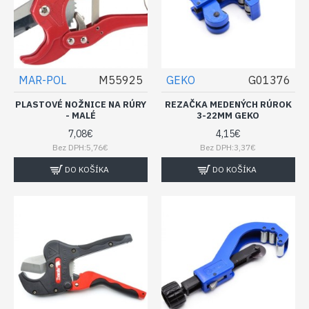
MAR-POL
M55925
GEKO
G01376
PLASTOVÉ NOŽNICE NA RÚRY
REZAČKA MEDENÝCH RÚROK
- MALÉ
3-22MM GEKO
7,08€
4,15€
Bez DPH:5,76€
Bez DPH:3,37€
DO KOŠÍKA
DO KOŠÍKA