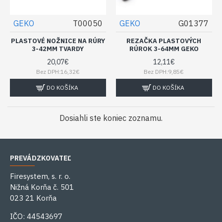
GEKO
T00050
GEKO
G01377
PLASTOVÉ NOŽNICE NA RÚRY
REZAČKA PLASTOVÝCH
3-42MM TVARDY
RÚROK 3-64MM GEKO
20,07€
12,11€
Bez DPH:16,32€
Bez DPH:9,85€
DO KOŠÍKA
DO KOŠÍKA
Dosiahli ste koniec zoznamu.
PREVÁDZKOVATEĽ
Firesystem, s. r. o.
Nižná Korňa č. 501
023 21 Korňa
IČO: 44543697