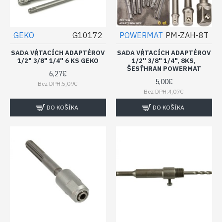
GEKO
G10172
POWERMAT
PM-ZAH-8T
SADA VŔTACÍCH ADAPTÉROV
SADA VŔTACÍCH ADAPTÉROV
1/2" 3/8" 1/4" 6 KS GEKO
1/2" 3/8" 1/4", 8KS,
ŠESŤHRAN POWERMAT
6,27€
5,00€
Bez DPH:5,09€
Bez DPH:4,07€
DO KOŠÍKA
DO KOŠÍKA