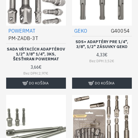
POWERMAT
GEKO
G40054
PM-ZADB-3T
SDS+ ADAPTÉRY PRE 1/4",
3/8", 1/2" ZÁSUVKY GEKO
SADA VŔTACÍCH ADAPTÉROV
1/2" 3/8" 1/4", 3KS,
4,33€
ŠESŤHRAN POWERMAT
Bez DPH:3,52€
3,66€
Bez DPH:2,97€
DO KOŠÍKA
DO KOŠÍKA