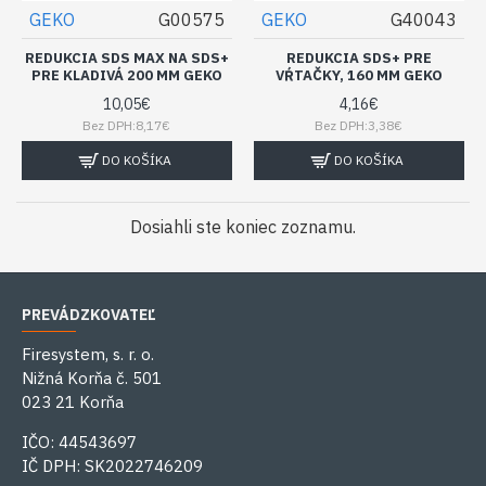
GEKO
G00575
GEKO
G40043
REDUKCIA SDS MAX NA SDS+
REDUKCIA SDS+ PRE
PRE KLADIVÁ 200 MM GEKO
VŔTAČKY, 160 MM GEKO
10,05€
4,16€
Bez DPH:8,17€
Bez DPH:3,38€
DO KOŠÍKA
DO KOŠÍKA
Dosiahli ste koniec zoznamu.
PREVÁDZKOVATEĽ
Firesystem, s. r. o.
Nižná Korňa č. 501
023 21 Korňa
IČO: 44543697
IČ DPH: SK2022746209