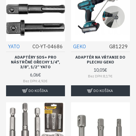
YATO
CO-YT-04686
GEKO
G81229
ADAPTÉRY SDS+ PRO
ADAPTÉR NA VŔTANIE DO
NÁSTRČNÉ OŘECHY 1/4",
PLECHU GEKO
3/8“, 1/2“ YATO
10,05€
6,06€
Bez DPH:8,17€
Bez DPH:4,92€
DO KOŠÍKA
DO KOŠÍKA