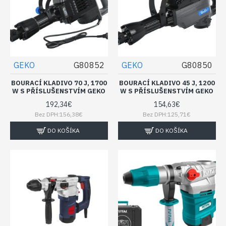
GEKO
G80852
GEKO
G80850
BOURACÍ KLADIVO 70 J, 1700
BOURACÍ KLADIVO 45 J, 1200
W S PŘÍSLUŠENSTVÍM GEKO
W S PŘÍSLUŠENSTVÍM GEKO
192,34€
154,63€
Bez DPH:156,38€
Bez DPH:125,71€
DO KOŠÍKA
DO KOŠÍKA