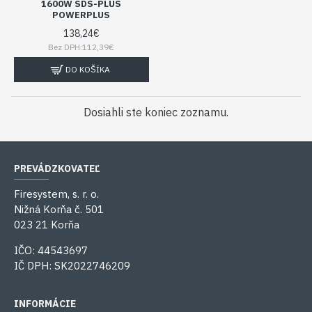
1600W SDS-PLUS
POWERPLUS
138,24€
Bez DPH:112,39€
DO KOŠÍKA
Dosiahli ste koniec zoznamu.
PREVÁDZKOVATEĽ
Firesystem, s. r. o.
Nižná Korňa č. 501
023 21 Korňa
IČO: 44543697
IČ DPH: SK2022746209
INFORMÁCIE