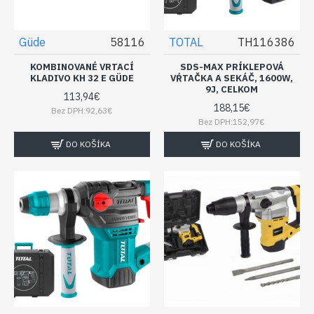
Güde
58116
TOTAL
TH116386
KOMBINOVANÉ VRTACÍ
SDS-MAX PRÍKLEPOVÁ
KLADIVO KH 32 E GÜDE
VŔTAČKA A SEKÁČ, 1600W,
9J, CELKOM
113,94€
188,15€
Bez DPH:92,63€
Bez DPH:152,97€
DO KOŠÍKA
DO KOŠÍKA