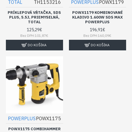
TOTAL
TH1153216
POWERPLUS
POWX1179
PRÍKLEPOVÁ VŔTAČKA, SDS
POWX1179 KOMBINOVANÉ
PLUS, 5.5J, PRIEMYSELNÁ,
KLADIVO 1.600W SDS MAX
TOTAL
POWERPLUS
125,29€
196,91€
Bez DPH:101,87€
Bez DPH:160,09€
DO KOŠÍKA
DO KOŠÍKA
POWERPLUS
POWX1175
POWX1175 COMBIHAMMER