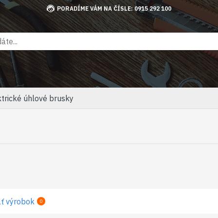
PORADÍME VÁM NA ČÍSLE: 0915 292 100
ktrické úhlové brusky
ť výrobok
0