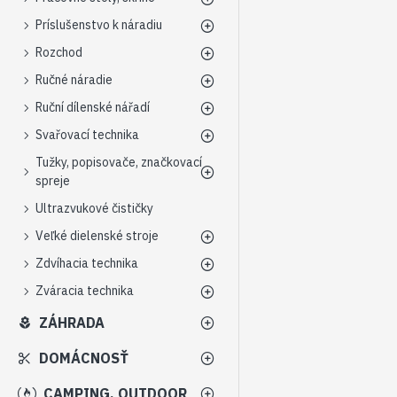
Príslušenstvo k náradiu
Rozchod
Ručné náradie
Ruční dílenské nářadí
Svařovací technika
Tužky, popisovače, značkovací
spreje
Ultrazvukové čističky
Veľké dielenské stroje
Zdvíhacia technika
Zváracia technika
ZÁHRADA
DOMÁCNOSŤ
CAMPING, OUTDOOR