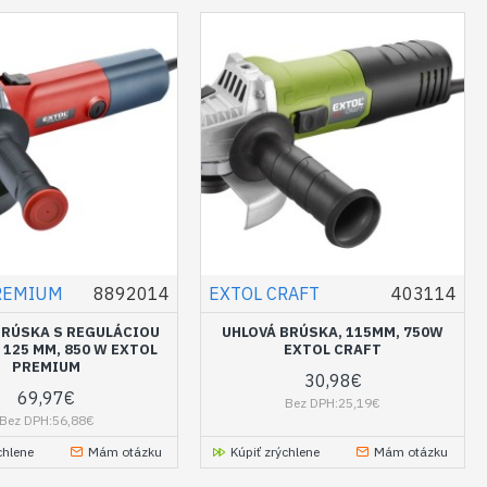
REMIUM
8892014
EXTOL CRAFT
403114
BRÚSKA S REGULÁCIOU
UHLOVÁ BRÚSKA, 115MM, 750W
 125 MM, 850 W EXTOL
EXTOL CRAFT
PREMIUM
30,98€
69,97€
Bez DPH:25,19€
Bez DPH:56,88€
chlene
Mám otázku
Kúpiť zrýchlene
Mám otázku