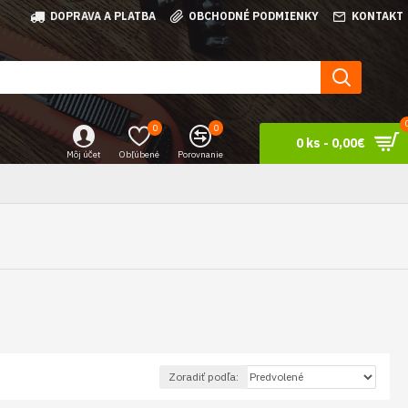
DOPRAVA A PLATBA
OBCHODNÉ PODMIENKY
KONTAKT
0
0
0 ks - 0,00€
Môj účet
Obľúbené
Porovnanie
Zoradiť podľa: