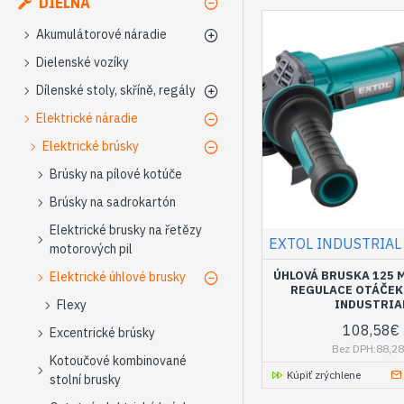
DIELŇA
Akumulátorové náradie
Dielenské vozíky
Dílenské stoly, skříně, regály
Elektrické náradie
Elektrické brúsky
Brúsky na pílové kotúče
Brúsky na sadrokartón
Elektrické brusky na řetězy
EXTOL INDUSTRIAL
motorových pil
ÚHLOVÁ BRUSKA 125 M
Elektrické úhlové brusky
REGULACE OTÁČEK 
Flexy
INDUSTRIA
108,58€
Excentrické brúsky
Bez DPH:88,2
Kotoučové kombinované
Kúpiť zrýchlene
stolní brusky