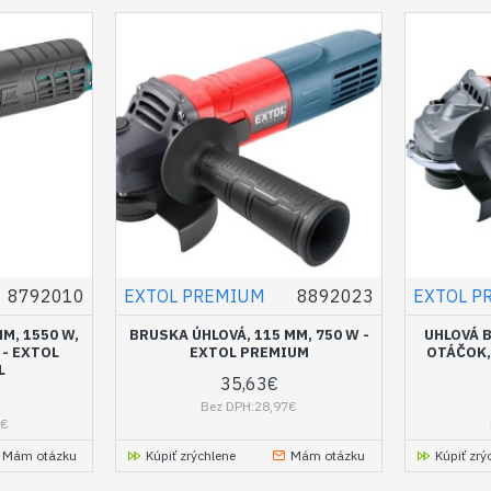
8792010
EXTOL PREMIUM
8892023
EXTOL P
M, 1550 W,
BRUSKA ÚHLOVÁ, 115 MM, 750 W -
UHLOVÁ 
- EXTOL
EXTOL PREMIUM
OTÁČOK,
L
35,63€
Bez DPH:28,97€
8€
Mám otázku
Kúpiť zrýchlene
Mám otázku
Kúpiť zrý