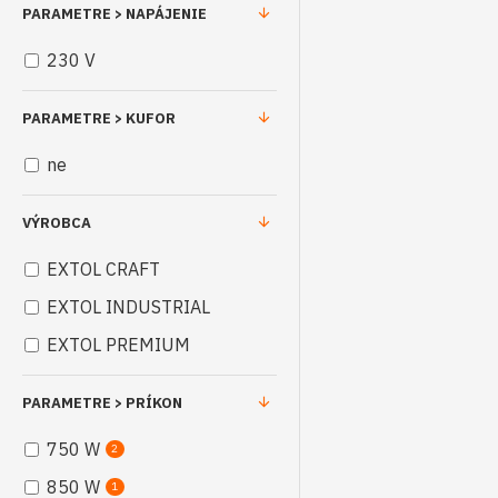
PARAMETRE > NAPÁJENIE
230 V
PARAMETRE > KUFOR
ne
VÝROBCA
EXTOL CRAFT
EXTOL INDUSTRIAL
EXTOL PREMIUM
PARAMETRE > PRÍKON
750 W
2
850 W
1