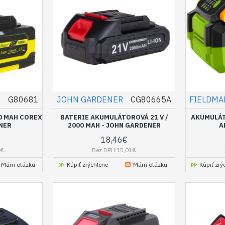
G80681
JOHN GARDENER
CG80665A
FIELDM
00 MAH COREX
BATERIE AKUMULÁTOROVÁ 21 V /
AKUMULÁTO
NER
2000 MAH - JOHN GARDENER
A
18,46€
7€
Bez DPH:15,01€
Mám otázku
Kúpiť zrýchlene
Mám otázku
Kúpiť zrý