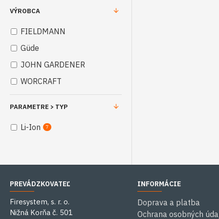
VÝROBCA
FIELDMANN
Güde
JOHN GARDENER
WORCRAFT
PARAMETRE > TYP
Li-Ion
7
PREVÁDZKOVATEĽ
INFORMÁCIE
Firesystem, s. r. o.
Doprava a platba
Nižná Korňa č. 501
Ochrana osobných úda