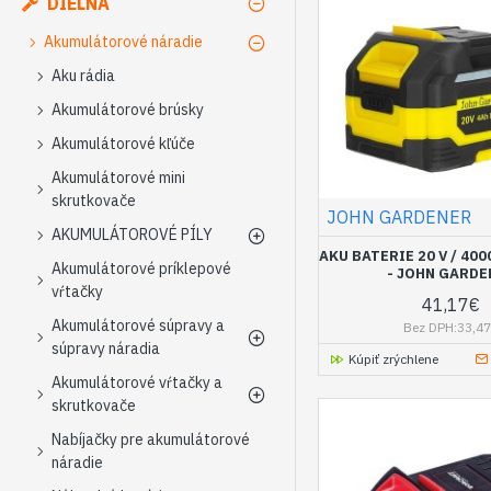
DIELŇA
Akumulátorové náradie
Aku rádia
Akumulátorové brúsky
Akumulátorové kľúče
Akumulátorové mini
skrutkovače
JOHN GARDENER
AKUMULÁTOROVÉ PÍLY
AKU BATERIE 20 V / 40
Akumulátorové príklepové
- JOHN GARDE
vŕtačky
41,17€
Akumulátorové súpravy a
Bez DPH:33,4
súpravy náradia
Kúpiť zrýchlene
Akumulátorové vŕtačky a
skrutkovače
Nabíjačky pre akumulátorové
náradie