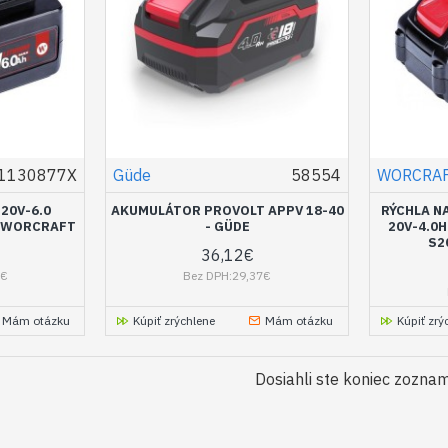
1130877X
Güde
58554
WORCRA
20V-6.0
AKUMULÁTOR PROVOLT APPV 18-40
RÝCHLA N
 - WORCRAFT
- GÜDE
20V-4.0
S2
36,12€
1€
Bez DPH:29,37€
Mám otázku
Kúpiť zrýchlene
Mám otázku
Kúpiť zrý
Dosiahli ste koniec zozna