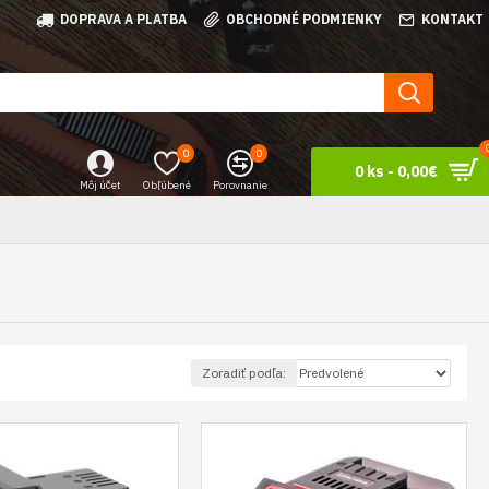
DOPRAVA A PLATBA
OBCHODNÉ PODMIENKY
KONTAKT
0
0
0 ks - 0,00€
Môj účet
Obľúbené
Porovnanie
Zoradiť podľa: