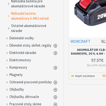
Náhradná batéria pre
akumulátorové náradie
Náhradní baterie,
akumulátory k AKU nářadí
Ostatné akumulátorové
náradie
Dielenské vozíky
WORCRAFT
SL
Dílenské stoly, skříně, regály
AKUMULÁTOR CLB-
Elektrické náradie
SHARESYS, 20 V, 6 AH
57,57€
Elektromotory
Bez DPH:46,8
Kompresory
Magnety
Kúpiť zrýchlene
Ochranné pracovné pomôcky
Ohýbačky
Ohýbačky, děrovače
Pracovné stoly, skrine