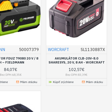
ANN
50007379
WORCRAFT
SL1130887X
R FDUZ 79080 20 V / 8
AKUMULÁTOR CLB-20V-8.0
H – FIELDMANN
SHARESYS, 20 V, 8 AH - WORCRAFT
84,07€
102,57€
Bez DPH:68,35€
Bez DPH:83,39€
chlene
Mám otázku
Kúpiť zrýchlene
Mám otázku