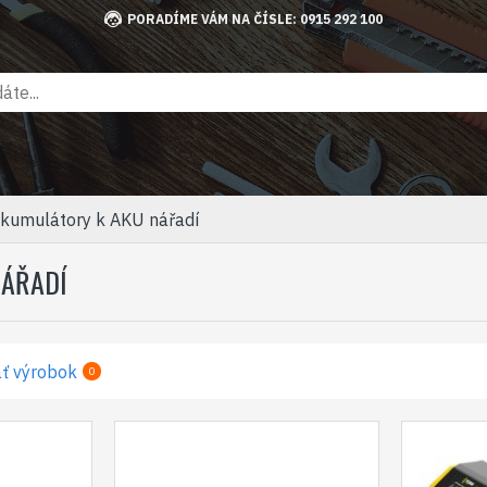
PORADÍME VÁM NA ČÍSLE: 0915 292 100
akumulátory k AKU nářadí
NÁŘADÍ
ť výrobok
0