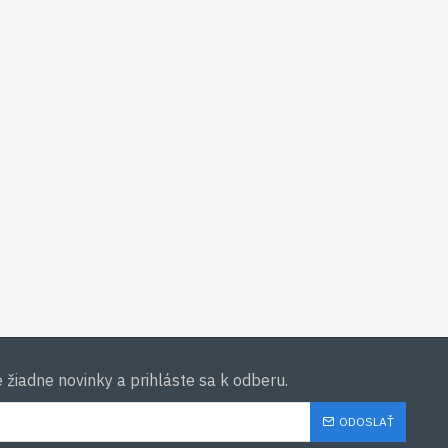
žiadne novinky a prihláste sa k odberu.
ODOSLAŤ