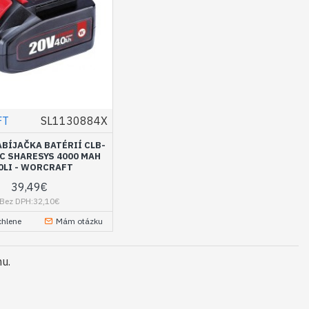
FT
SL1130884X
ABÍJAČKA BATÉRIÍ CLB-
HC SHARESYS 4000 MAH
0LI - WORCRAFT
39,49€
Bez DPH:32,10€
chlene
Mám otázku
mu.