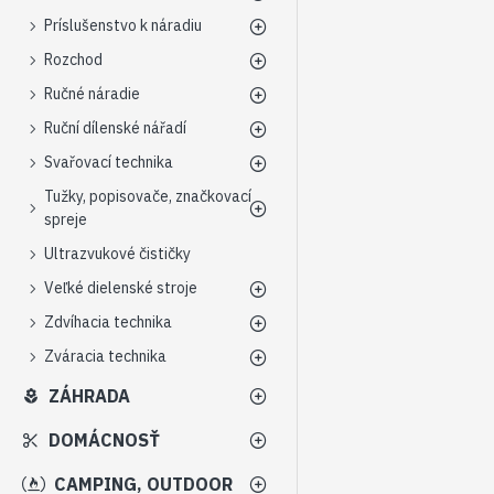
Príslušenstvo k náradiu
Rozchod
Ručné náradie
Ruční dílenské nářadí
Svařovací technika
Tužky, popisovače, značkovací
spreje
Ultrazvukové čističky
Veľké dielenské stroje
Zdvíhacia technika
Zváracia technika
ZÁHRADA
DOMÁCNOSŤ
CAMPING, OUTDOOR