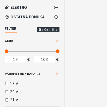
ELEKTRO
OSTATNÁ PONUKA
FILTER
Vyčistiť filter
CENA
€
€
PARAMETRE > NAPÄTIE
18 V
20 V
21 V