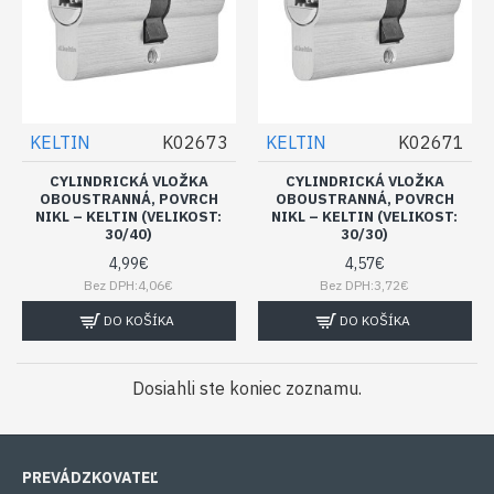
KELTIN
K02673
KELTIN
K02671
CYLINDRICKÁ VLOŽKA
CYLINDRICKÁ VLOŽKA
OBOUSTRANNÁ, POVRCH
OBOUSTRANNÁ, POVRCH
NIKL – KELTIN (VELIKOST:
NIKL – KELTIN (VELIKOST:
30/40)
30/30)
4,99€
4,57€
Bez DPH:4,06€
Bez DPH:3,72€
DO KOŠÍKA
DO KOŠÍKA
Dosiahli ste koniec zoznamu.
PREVÁDZKOVATEĽ