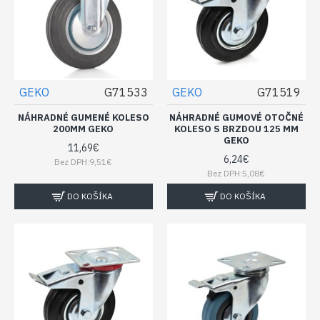
GEKO
G71533
GEKO
G71519
NÁHRADNÉ GUMENÉ KOLESO
NÁHRADNÉ GUMOVÉ OTOČNÉ
200MM GEKO
KOLESO S BRZDOU 125 MM
GEKO
11,69€
6,24€
Bez DPH:9,51€
Bez DPH:5,08€
DO KOŠÍKA
DO KOŠÍKA