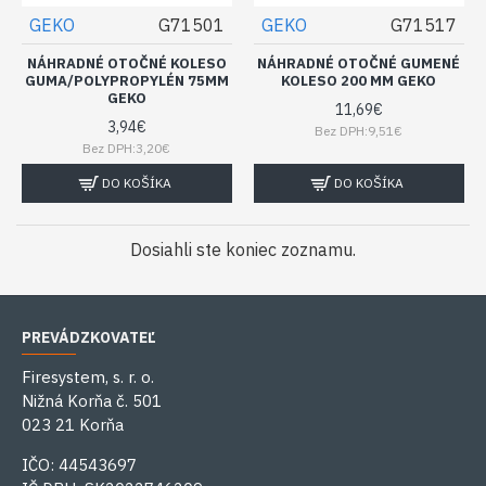
GEKO
G71501
GEKO
G71517
NÁHRADNÉ OTOČNÉ KOLESO
NÁHRADNÉ OTOČNÉ GUMENÉ
GUMA/POLYPROPYLÉN 75MM
KOLESO 200 MM GEKO
GEKO
11,69€
3,94€
Bez DPH:9,51€
Bez DPH:3,20€
DO KOŠÍKA
DO KOŠÍKA
Dosiahli ste koniec zoznamu.
PREVÁDZKOVATEĽ
Firesystem, s. r. o.
Nižná Korňa č. 501
023 21 Korňa
IČO: 44543697