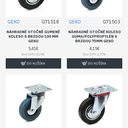
GEKO
G71518
GEKO
G71503
NÁHRADNÉ OTOČNÉ GUMENÉ
NÁHRADNÉ OTOČNÉ KOLESO
KOLESO S BRZDOU 100 MM
GUMA/POLYPROPYLÉN S
GEKO
BRZDOU 75MM GEKO
5,41€
4,15€
Bez DPH:4,39€
Bez DPH:3,37€
DO KOŠÍKA
DO KOŠÍKA