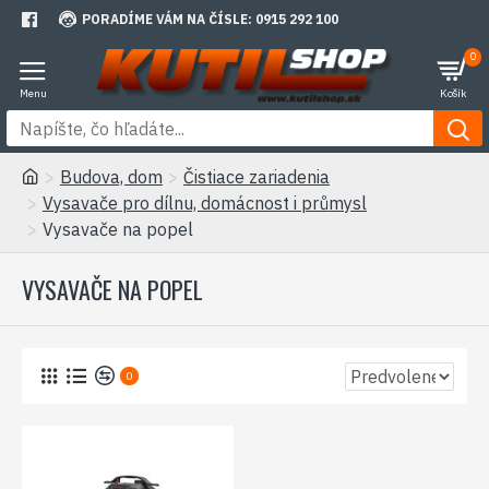
PORADÍME VÁM NA ČÍSLE: 0915 292 100
0
Budova, dom
Čistiace zariadenia
Vysavače pro dílnu, domácnost i průmysl
Vysavače na popel
VYSAVAČE NA POPEL
0