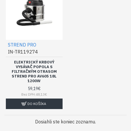
STREND PRO
IN-TR119274
ELEKTRICKÝ KRBOVÝ
VYSÁVAČ POPOLA S
FILTRAČNÝM OTRASOM
STREND PRO AV605 18L
1200W
59,19€
Bez DPH:48,13€
DO KOŠÍKA
Dosiahli ste koniec zoznamu.