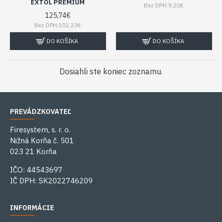
EXTOL PREMIUM
Bez DPH:9,20€
125,74€
Bez DPH:102,23€
DO KOŠÍKA
DO KOŠÍKA
Dosiahli ste koniec zoznamu.
PREVÁDZKOVATEĽ
Firesystem, s. r. o.
Nižná Korňa č. 501
023 21 Korňa
IČO: 44543697
IČ DPH: SK2022746209
INFORMÁCIE