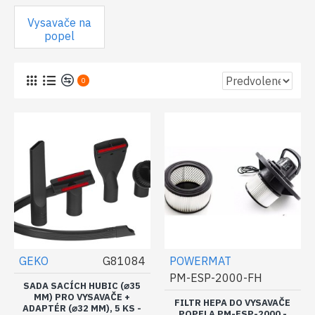
Vysavače na
popel
0
GEKO
G81084
POWERMAT
PM-ESP-2000-FH
SADA SACÍCH HUBIC (⌀35
MM) PRO VYSAVAČE +
FILTR HEPA DO VYSAVAČE
ADAPTÉR (⌀32 MM), 5 KS -
POPELA PM-ESP-2000 -