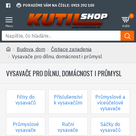
PORADÍME VÁM NA ČÍSLE: 0915 292 100
0
Budova, dom
Čistiace zariadenia
Vysavače pro dílnu, domácnost i průmysl
VYSAVAČE PRO DÍLNU, DOMÁCNOST I PRŮMYSL
Filtry do
Příslušenství
Průmyslové a
vysavačů
k vysavačům
víceúčelové
vysavače
Průmyslové
Ruční
Sáčky do
vysavače
vysavače
vysavačů