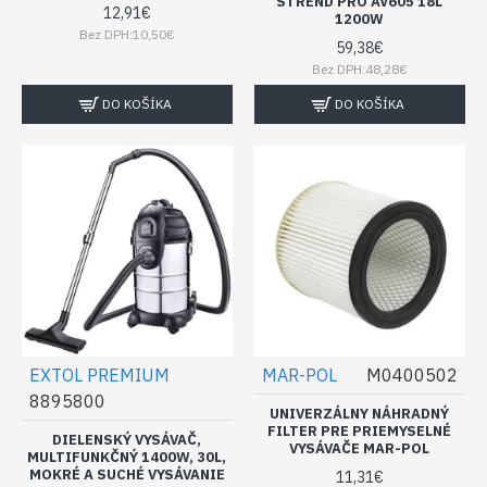
STREND PRO AV605 18L
12,91€
1200W
Bez DPH:10,50€
59,38€
Bez DPH:48,28€
DO KOŠÍKA
DO KOŠÍKA
EXTOL PREMIUM
MAR-POL
M0400502
8895800
UNIVERZÁLNY NÁHRADNÝ
FILTER PRE PRIEMYSELNÉ
DIELENSKÝ VYSÁVAČ,
VYSÁVAČE MAR-POL
MULTIFUNKČNÝ 1400W, 30L,
MOKRÉ A SUCHÉ VYSÁVANIE
11,31€