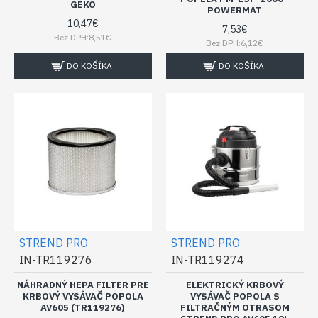
GEKO
POWERMAT
10,47€
7,53€
Bez DPH:8,51€
Bez DPH:6,12€
DO KOŠÍKA
DO KOŠÍKA
STREND PRO
STREND PRO
IN-TR119276
IN-TR119274
NÁHRADNÝ HEPA FILTER PRE
ELEKTRICKÝ KRBOVÝ
KRBOVÝ VYSÁVAČ POPOLA
VYSÁVAČ POPOLA S
AV605 (TR119276)
FILTRAČNÝM OTRASOM