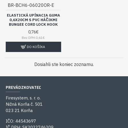
BR-BCH6-06020OR-E
ELASTICKÁ UPÍNACIA GUMA
0,6X20CM S PVC HÁČIKMI
BUNGEE CORD LOCK HOOK
0,76€
Bez DPH:0,61€
DO KOŠÍKA
Dosiahli ste koniec zoznamu.
PREVÁDZKOVATEĽ
Firesystem, s. r. o.
Nižná Korňa č. 501
023 21 Korňa
IČO: 44543697
IČ DPH: SK2022746209