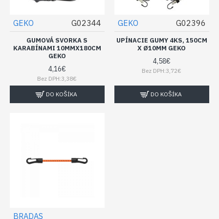
GEKO
G02344
GEKO
G02396
GUMOVÁ SVORKA S
UPÍNACIE GUMY 4KS, 150CM
KARABÍNAMI 10MMX180CM
X Ø10MM GEKO
GEKO
4,58€
4,16€
Bez DPH:3,72€
Bez DPH:3,38€
DO KOŠÍKA
DO KOŠÍKA
BRADAS