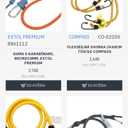
EXTOL PREMIUM
COMPASS
CO-02200
8861112
FLEXIBILNÁ SVORKA 2X60CM
TÜV/GS COMPASS
GUMA S KARABÍNAMI,
80CMX10MM, EXTOL
1,64€
PREMIUM
Bez DPH:1,33€
3,74€
Bez DPH:3,04€
DO KOŠÍKA
DO KOŠÍKA