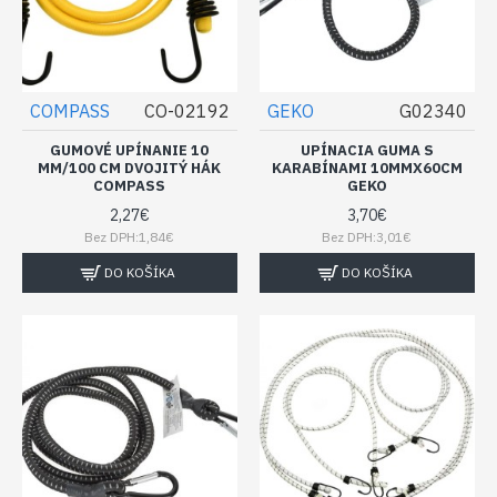
COMPASS
CO-02192
GEKO
G02340
GUMOVÉ UPÍNANIE 10
UPÍNACIA GUMA S
MM/100 CM DVOJITÝ HÁK
KARABÍNAMI 10MMX60CM
COMPASS
GEKO
2,27€
3,70€
Bez DPH:1,84€
Bez DPH:3,01€
DO KOŠÍKA
DO KOŠÍKA