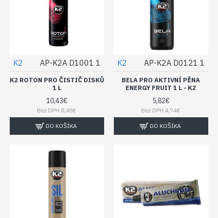
K2
AP-K2A D1001 1
K2
AP-K2A D0121 1
K2 ROTON PRO ČISTIČ DISKŮ
BELA PRO AKTIVNÍ PĚNA
1 L
ENERGY FRUIT 1 L - K2
10,43€
5,82€
Bez DPH:8,48€
Bez DPH:4,74€
DO KOŠÍKA
DO KOŠÍKA