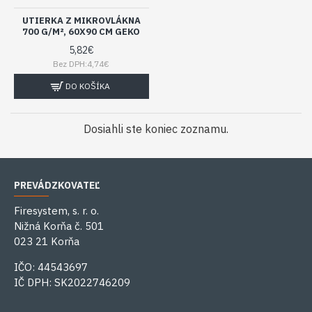
UTIERKA Z MIKROVLÁKNA
700 G/M², 60X90 CM GEKO
5,82€
Bez DPH:4,74€
DO KOŠÍKA
Dosiahli ste koniec zoznamu.
PREVÁDZKOVATEĽ
Firesystem, s. r. o.
Nižná Korňa č. 501
023 21 Korňa
IČO: 44543697
IČ DPH: SK2022746209