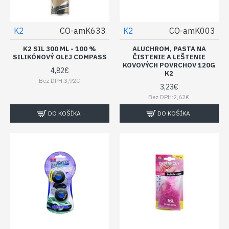
K2
CO-amK633
K2
CO-amK003
K2 SIL 300 ML - 100 %
ALUCHROM, PASTA NA
SILIKÓNOVÝ OLEJ COMPASS
ČISTENIE A LEŠTENIE
KOVOVÝCH POVRCHOV 120G
4,82€
K2
Bez DPH:3,92€
3,23€
Bez DPH:2,62€
DO KOŠÍKA
DO KOŠÍKA