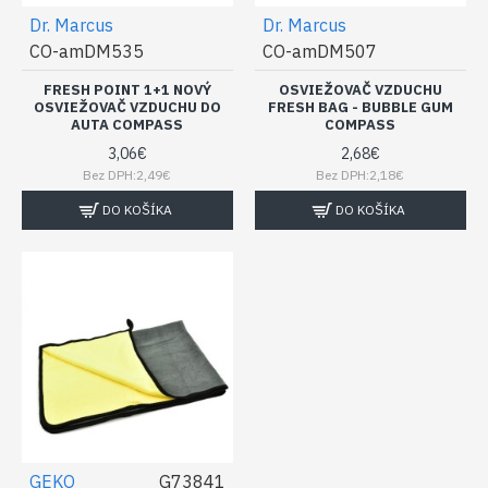
Dr. Marcus
Dr. Marcus
CO-amDM535
CO-amDM507
FRESH POINT 1+1 NOVÝ
OSVIEŽOVAČ VZDUCHU
OSVIEŽOVAČ VZDUCHU DO
FRESH BAG - BUBBLE GUM
AUTA COMPASS
COMPASS
3,06€
2,68€
Bez DPH:2,49€
Bez DPH:2,18€
DO KOŠÍKA
DO KOŠÍKA
GEKO
G73841